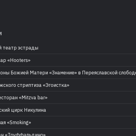
м
 театр эстрады
ар «Hooters»
оны Божией Матери «Знамение» в Переяславской слобод
жского стриптиза «Эгоистка»
есторан «Mitzva bar»
кий цирк Никулина
ая «Smoking»
ан «Труффальдино»