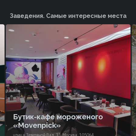
Заведения. Cамые интересные места
Бутик-кафе мороженого
«Movenpick»
улица Земляной Вал, 33, Москва, 105064