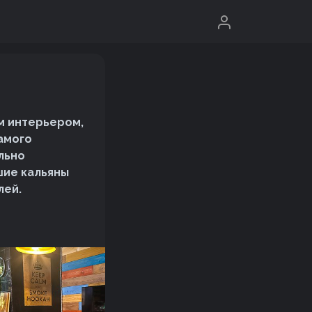
им интерьером,
самого
льно
шие кальяны
лей.