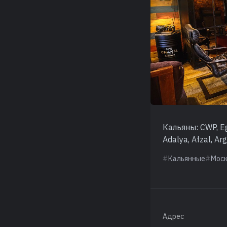
Кальяны: CWP, Eg
Adalya, Afzal, Ar
Кальянные
Мос
Адрес