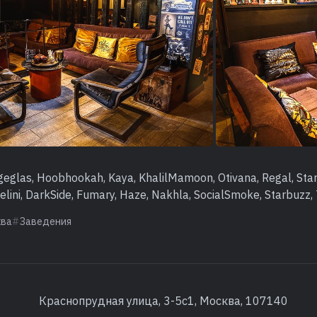
eglas, Hoobhookah, Kaya, KhalilMamoon, Otivana, Regal, Sta
gelini, DarkSide, Fumary, Haze, Nakhla, SocialSmoke, Starbuzz,
ква
Заведения
Краснопрудная улица, 3-5с1, Москва, 107140