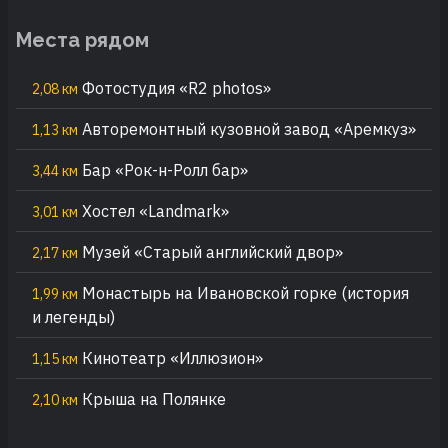
Места рядом
Фотостудия «R2 photos»
2,08 км
Авторемонтный кузовной завод «Аремкуз»
1,13 км
Бар «Рок-н-Ролл бар»
3,44 км
Хостел «Landmark»
3,01 км
Музей «Старый английский двор»
2,17 км
Монастырь на Ивановской горке (история
1,99 км
и легенды)
Кинотеатр «Иллюзион»
1,15 км
Крыша на Полянке
2,10 км