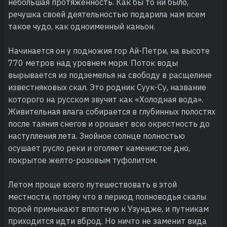
небольшая протяженность. Как бы то ни было,
речушка своей деятельностью подарила нам всем
такое чудо, как одноименный каньон.
Начинается он у подножия гор Ай-Петри, на высоте
770 метров над уровнем моря. Поток воды
вырывается из подземелья на свободу в расщелине
известняковых скал. Это родник Суук-Су, название
которого на русском звучит как «Холодная вода».
Живительная влага собирается в глубинных полостях
после таяния снегов и орошает всю окрестность до
наступления лета. Знойное солнце полностью
осушает русло реки и оголяет каменистое дно,
покрытое желто-розовым туфолитом.
Летом проще всего путешествовать в этой
местности, потому что в период полноводья скалы
порой примыкают вплотную к Узундже, и путникам
приходится идти вброд. Но ничто не заменит вида