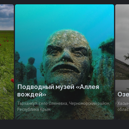
Подводный музей «Аллея
вождей»
Озе
Тарханкут, село Оленевка, Черноморский район,
Хасын
Республика Крым
облас