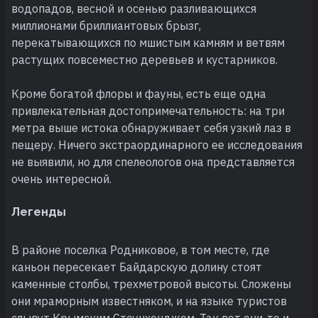
водопадов, весной и осенью разливающихся
миллионами бриллиантовых брызг,
перекатывающихся по мшистым камням и ветвям
растущих повсеместно деревьев и кустарников.
Кроме богатой флоры и фауны, есть еще одна
привлекательная достопримечательность: на три
метра выше истока обнаруживает себя узкий лаз в
пещеру. Ничего экстраординарного ее исследования
не выявили, но для спелеологов она представляется
очень интересной.
Легенды
В районе поселка Родниковое, в том месте, где
каньон пересекает Байдарскую долину стоят
каменные столбы, трехметровой высоты. Сложены
они мраморным известняком, и на языке туристов
слывут Крымским Стоунхенджем. Так вот они-то и