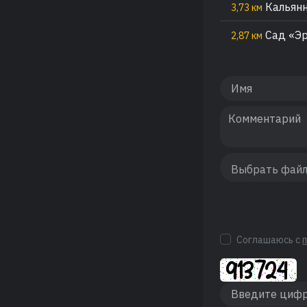
Кальянн
3,73 км
Сад «Э
2,87 км
Соглашаюсь с