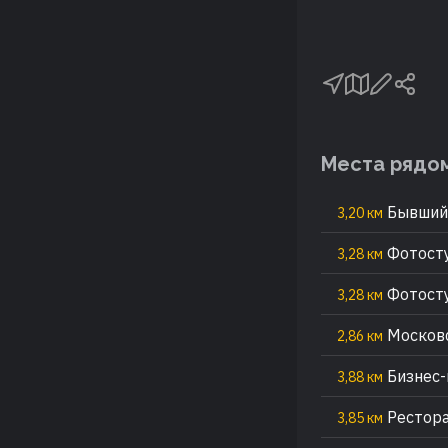
Места рядо
Бывший 
3,20 км
Фотосту
3,28 км
Фотосту
3,28 км
Московс
2,86 км
Бизнес-
3,88 км
Рестора
3,85 км