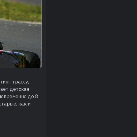
тинг-трассу,
тает детская
дновременно до 8
старые, как и