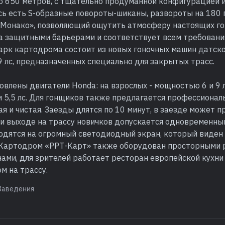
 650 метров, с тщательно продуманной конфигурацией 
ь есть S-образные повороты-шиканы, развороты на 180 г
«Монако», позволяющий ощутить атмосферу настоящих гон
а защитными барьерами и соответствует всем требован
Парк картодрома состоит из новых гоночных машин датск
 лс, предназначенных специально для закрытых трасс.
овлены двигатели Honda: на взрослых - мощностью 6 и 9 л
 5,5 лс. Для гонщиков также предлагается профессионал
ая и чистая. Заезды длятся по 10 минут, в заезде может п
ри выходе на трассу новичков допускается одновременный
одятся на огромный светодиодный экран, который виден 
. Картодром «РРТ-Карт» также оборудован просторными 
ами, для зрителей работает ресторан европейской кухни
м на трассу.
Заведения