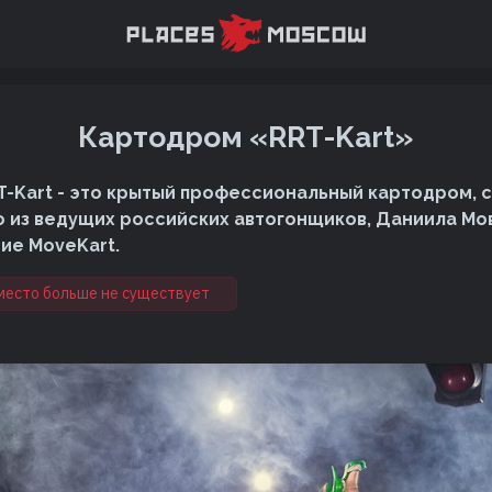
Картодром «RRT-Kart»
-Kart - это крытый профессиональный картодром, 
о из ведущих российских автогонщиков, Даниила Мо
ие MoveKart.
место больше не существует