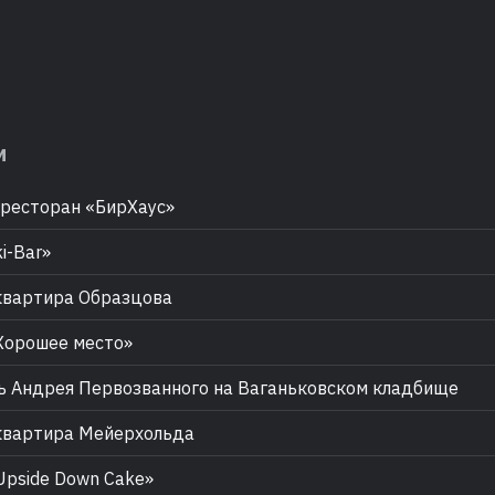
м
ресторан «БирХаус»
i-Bar»
вартира Образцова
Хорошее место»
 Андрея Первозванного на Ваганьковском кладбище
квартира Мейерхольда
pside Down Cake»