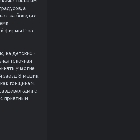
и качественным
радусов, а
ок на болидах.
иями
ой фирмы Dino
с, на детских -
ьная гоночная
ринять участие
 заезд 8 машин.
как гонщикам,
раздевалками с
 с приятным