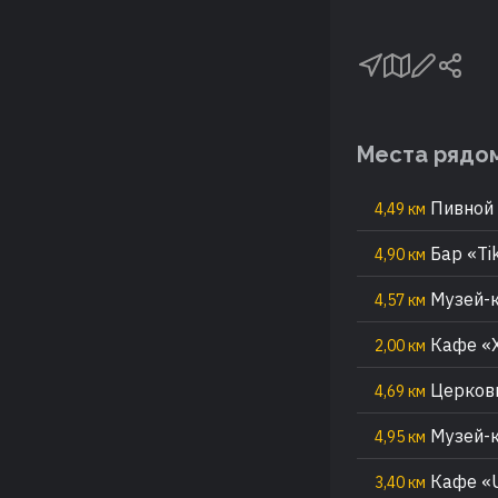
Места рядо
Пивной 
4,49 км
Бар «Tik
4,90 км
Музей-к
4,57 км
Кафе «
2,00 км
Церковь
4,69 км
Музей-
4,95 км
Кафе «U
3,40 км