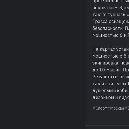
протяженностью
покрытием. Здес
также туннель 
Трасса оснащен
безопасности. 
мощностью 6 и 9
На картах устан
мощностью 6,5 и
экипировка, нов
до 10 машин. П
Результаты выв
так и зрителям
душевыми кабин
дизайном и видо
Спорт
Москва