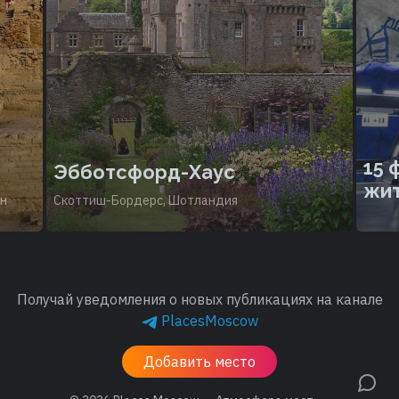
15 
Эбботсфорд-Хаус
жи
ан
Скоттиш-Бордерс, Шотландия
Получай уведомления о новых публикациях на канале
PlacesMoscow
Добавить место