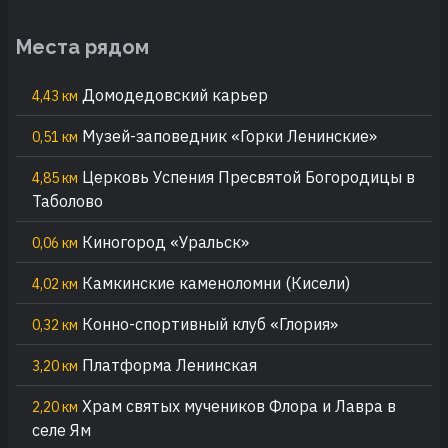
Места рядом
Домодедовский карьер
4,43 км
Музей-заповедник «Горки Ленинские»
0,51 км
Церковь Успения Пресвятой Богородицы в
4,85 км
Таболово
Киногород «Уральск»
0,06 км
Камкинские каменоломни (Кисели)
4,02 км
Конно-спортивный клуб «Глория»
0,32 км
Платформа Ленинская
3,20 км
Храм святых мучеников Флора и Лавра в
2,20 км
селе Ям