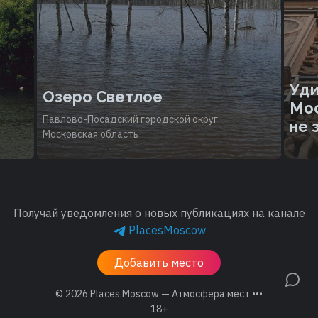
Уди
Озеро Светлое
Мос
Павлово-Посадский городской округ,
не 
Московская область
Получай уведомления о новых публикациях на канале
PlacesMoscow
Добавить место
© 2026
Places.Moscow — Атмосфера мест •••
18+