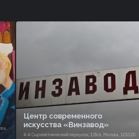
Центр современного
искусства «Винзавод»
ква,
4-й Сыромятнический переулок, 1/8с6, Москва, 105120