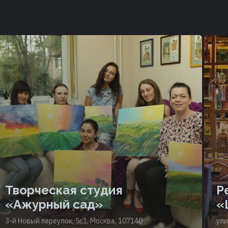
Творческая студия
Р
«Ажурный сад»
«
3-й Новый переулок, 5с1, Москва, 107140
ули