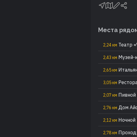
Места рядо
Театр «
2,24 км
Музей-к
2,43 км
Итальян
2,65 км
Рестора
3,05 км
Пивной 
2,07 км
Дом Айс
2,76 км
Ночной 
2,12 км
Проходн
2,78 км