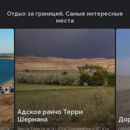
Отдых за границей. Cамые интересные
места
Адское ранчо Терри
Шермана
Дор
асть,
Винта-Каунти, штат Юта, Соединённые Штаты
город