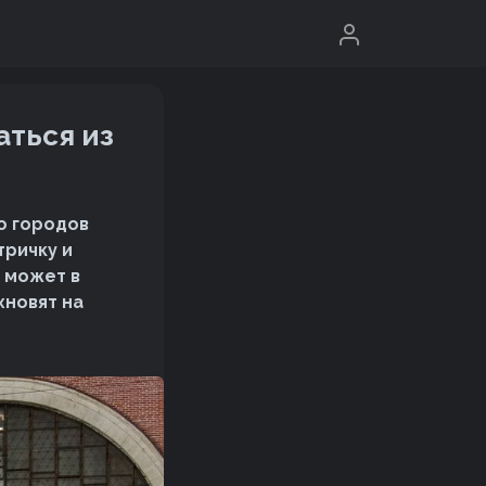
аться из
о городов
тричку и
о может в
хновят на