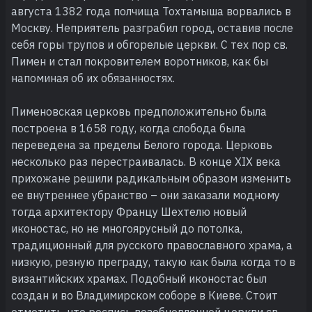
августа 1382 года полчища Тохтамыша ворвались в
Москву. Неприятель разграбил город, оставив после
себя горы трупов и обгорелые церкви. С тех пор св.
Пимен и стал покровителем воротников, как бы
напоминая об их обязанностях.
Пименовская церковь предположительно была
построена в 1658 году, когда слобода была
переведена за пределы Белого города. Церковь
несколько раз перестраивалась. В конце XIX века
прихожане решили радикальным образом изменить
ее внутреннее убранство – они заказали модному
тогда архитектору Францу Шехтелю новый
иконостас, но не многоярусный до потолка,
традиционный для русского православного храма, а
низкую, резную преграду, такую как была когда то в
византийских храмах. Подобный иконостас был
создан и во Владимирском соборе в Киеве. Стоит
отметить, что роспись возобновленной церкви св.