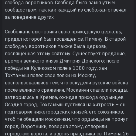
слобода воротников. Слобода была замкнутым
сообществом, так как каждый из слобожан отвечал
за поведение других.
Слобожане выстроили свою приходскую церковь,
придел которой был посвящен св. Пимену. В старой
слободе у воротников также была церковь,
посвященная этому святому. Существует предание,
времен великого князя Дмитрия Донского: после
победы на Куликовом поле в 1380 году, хан
Тохтамыш повел свои полки на Москву,
воспользовавшись тем, что оскудели русские войска
после великого сражения. Москвичи спалили посады,
затворились в Кремле, ожидая прихода ордынцев.
Осадив город, Тохтамыш пустился на хитрость – он
подговорил нижегородских князей, его союзников,
чтоб те обещали москвичам, что ордынцы не тронут
город. Воротники, поверив этому, отворили
городские ворота, и в день праздника св. Пимена 26