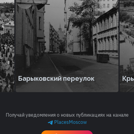
Барыковский переулок
Кры
Получай уведомления о новых публикациях на канале
PlacesMoscow