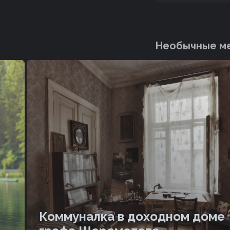
Необычные ме
ме
Тайные места московских