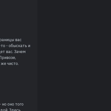
границы вас
то - обыскать и
ет вас. Зачем
Привозе,
 же чисто.
 но оно того
дой. Здесь