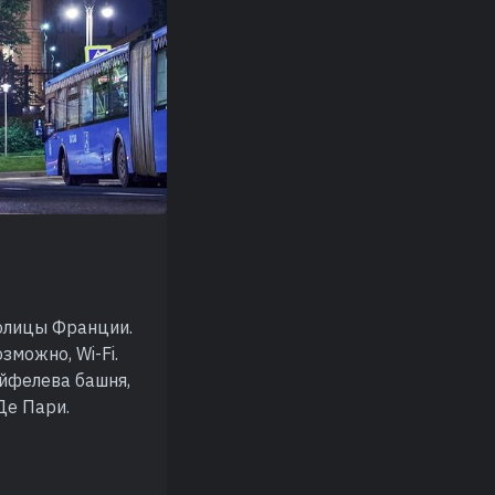
толицы Франции.
зможно, Wi-Fi.
Эйфелева башня,
Де Пари.