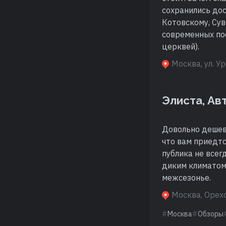
сохранились дос
Котовскому, Сув
современных пос
церквей).
Москва, ул. Ур
Элиста, Ав
Довольно дешев
что вам приедтс
публика не всег
диким климатом
межсезонье.
Москва, Орехо
Москва
Обзоры