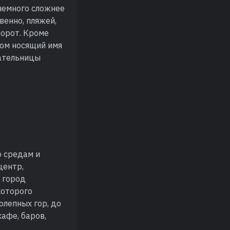
i немного сложнее
венно, пляжей,
ворот. Кроме
зом носящий имя
сательницы
о средам и
центр,
 город
которого
олепных гор, до
афе, баров,