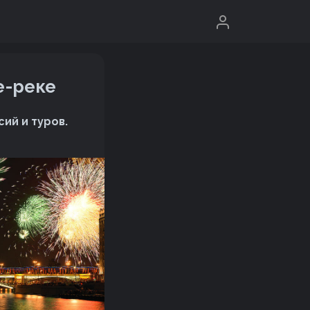
е-реке
ий и туров.