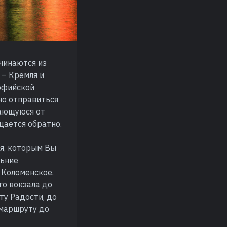
чинаются из
 – Кремля и
Софийской
но отправиться
нающуюся от
щается обратно.
я, которым Вы
льние
 Коломенское.
го вокзала до
ту Радости, до
 маршруту до