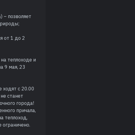
) – позволяет
природы;
я от 1 до 2
на теплоходе и
а 9 мая, 23
 ходят с 20.00
 не станет
ночного города!
енного причала,
на теплоход,
е ограничено.