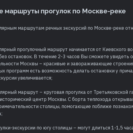
е маршруты прогулок по Москве-реке
улярным маршрутам речных экскурсий по Москве-реке отн
лярный прогулочный маршрут начинается от Киевского во
без остановок. В течение 2-3 часов Вы сможете увидеть 
льности Москвы – красивые и завораживающие строения
ых программ есть возможность делать остановки у прича
скурсии увеличивается;
лярный маршрут – круговая прогулка от Третьяковской г
 исторический центр Москвы. С борта теплохода открыв
римечательности столицы, помогающие поближе познаком
;
улки-экскурсии по югу столицы – могут длиться 1-1,5 часа