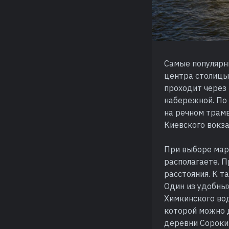
Самые популярн
центра столицы
проходит через
набережной. По
на речном трам
Киевского вокза
При выборе мар
располагаете. 
расстояния. К т
Один из удобных
Химкинского во
которой можно д
деревни Сороки