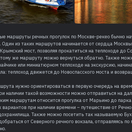
ые маршруты речных прогулок по Москве-рекео бычно на
. Один из таких маршрутов начинается от сердца Москвы
 Крымский мост, позволяя прокатиться на теплоходе до 
 тому же маршруту можно вернуться обратно. Также мож
вайчике или миниатюрном теплоходе на экскурсию, начи
ла: теплоход движется до Новоспасского моста и возвра
шрута нужно ориентироваться в первую очередь на врем
При наличии такой возможности можно отправиться на да
аким маршрутам относится прогулка от Марьино до парка
 вариантов при наличии времени – путешествие от Речно
дохранилища. Также можно посетить так называемую Бух
обраться от Северного речного вокзала, отправляясь по
но.