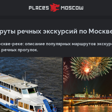
уты речных экскурсий по Москв
оскве-реке: описание популярных маршрутов экскурс
речных прогулок.