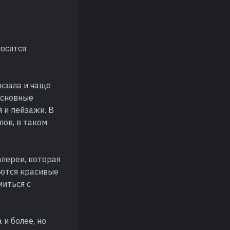
осятся
кзала и чаще
основные
 и пейзажи. В
лов, в таком
алереи, которая
аются красивые
иться с
 и более, но