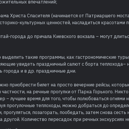
ложительных впечатлений;
ама Христа Спасителя (начинается от Патриаршего моста
историко-культурных ценностей, насладиться красотами 
итай-города до причала Киевского вокзала – могут длитьс
 выделить такие программы, как гастрономические туры 
ляющие увидеть праздничный салют с борта теплохода– н
ь города и в др. праздничные дни.
но приобрести билет на просто вечерние рейсы, которые
 в частности, на речные прогулки от Парка Горького. Никто
чер – лучшее время для того, чтобы полюбоваться огнями 
зуя прогулочные теплоходы, можно добраться до определ
и, прогуляться, позагорать, пообедать, затем снова сесть 
а другой. Количество пересадок при речных экскурсиях н