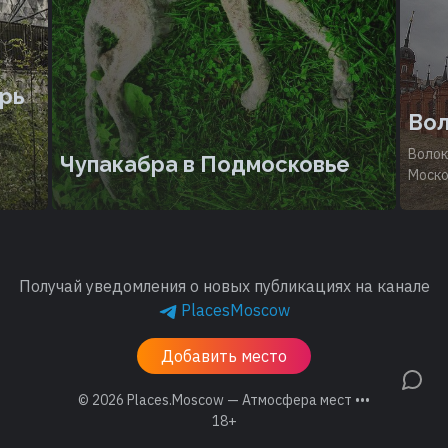
рь
Вол
Волок
Чупакабра в Подмосковье
Моско
Получай уведомления о новых публикациях на канале
PlacesMoscow
Добавить место
© 2026
Places.Moscow — Атмосфера мест •••
18+