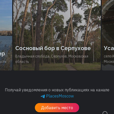
Сосновый бор в Серпухове
Ус
ер
Владычная слобода, Серпухов, Московская
село 
асть
область
Моско
Получай уведомления о новых публикациях на канале
PlacesMoscow
Добавить место