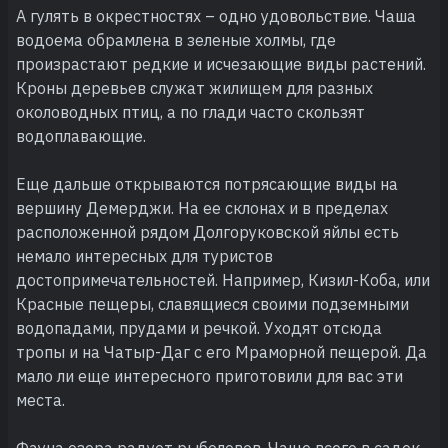
А гулять в окрестностях – одно удовольствие. Чаша
водоема обрамлена в зеленые холмы, где
произрастают редкие и исчезающие виды растений.
Кроны деревьев служат жилищем для разных
околоводных птиц, а по глади часто скользят
водоплавающие.
Еще дальше открываются потрясающие виды на
вершину Демерджи. На ее склонах и в пределах
расположенной рядом Долгоруковской яйлы есть
немало интересных для туристов
достопримечательностей. Например, Кизил-Коба, или
Красные пещеры, славящиеся своими подземными
водопадами, прудами и речкой. Уходят отсюда
тропы и на Чатыр-Даг с его Мраморной пещерой. Да
мало ли еще интересного приготовили для вас эти
места.
Фауна озера радует рыболовов. Чаще всего в садок