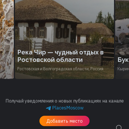
Река Чир — чудный отдых в
Ростовской области
Бук
шта,
Ростовская и Волгоградская области, Россия
Кырин
Получай уведомления о новых публикациях на канале
PlacesMoscow
Добавить место