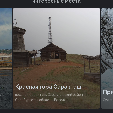
интересные места
Красная гора Саракташ
При
ская
посёлок Саракташ, Саракташский район,
Оренбургская область, Россия
Судог