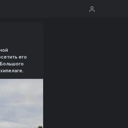
ной
осетить его
т Большого
рхипелаге.