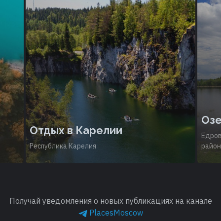
Оз
Отдых в Карелии
Едров
Республика Карелия
район
Получай уведомления о новых публикациях на канале
PlacesMoscow