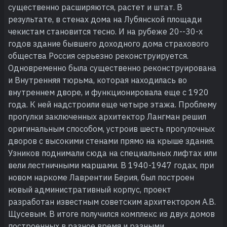
существенно расширяются, растет и штат. В
результате, в стенах дома на Лубянской площади
чекистам становится тесно. И на рубеже 20--30-х
годов здание бывшего доходного дома страхового
общества Россия серьезно реконструируется.
Одновременно была существенно реконструирована
и Внутренняя тюрьма, которая находилась во
внутреннем дворе, и функционировала еще с 1920
года. К ней надстроили еще четыре этажа. Проблему
прогулки заключенных архитектор Лангман решил
оригинальным способом, устроив шесть прогулочных
дворов с высокими стенами прямо на крыше здания.
Узников поднимали сюда на специальных лифтах или
вели лестничными маршами. В 1940-1947 годах, при
новом наркоме Лаврентии Берия, был построен
новый административный корпус, проект
разработан известным советским архитектором А.В.
Щусевым. В итоге получился комплекс из двух домов
построенных в разное время и разными