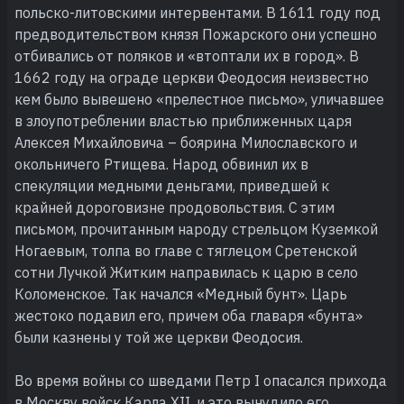
польско-литовскими интервентами. В 1611 году под
предводительством князя Пожарского они успешно
отбивались от поляков и «втоптали их в город». В
1662 году на ограде церкви Феодосия неизвестно
кем было вывешено «прелестное письмо», уличавшее
в злоупотреблении властью приближенных царя
Алексея Михайловича – боярина Милославского и
окольничего Ртищева. Народ обвинил их в
спекуляции медными деньгами, приведшей к
крайней дороговизне продовольствия. С этим
письмом, прочитанным народу стрельцом Куземкой
Ногаевым, толпа во главе с тяглецом Сретенской
сотни Лучкой Житким направилась к царю в село
Коломенское. Так начался «Медный бунт». Царь
жестоко подавил его, причем оба главаря «бунта»
были казнены у той же церкви Феодосия.
Во время войны со шведами Петр I опасался прихода
в Москву войск Карла XII, и это вынудило его