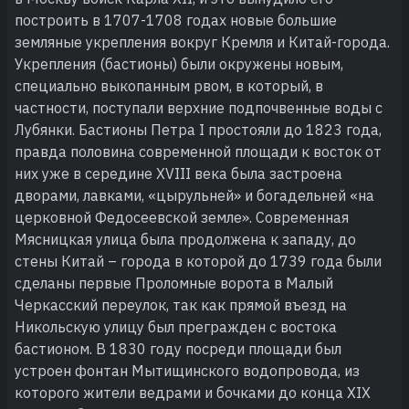
построить в 1707-1708 годах новые большие
земляные укрепления вокруг Кремля и Китай-города.
Укрепления (бастионы) были окружены новым,
специально выкопанным рвом, в который, в
частности, поступали верхние подпочвенные воды с
Лубянки. Бастионы Петра I простояли до 1823 года,
правда половина современной площади к восток от
них уже в середине XVIII века была застроена
дворами, лавками, «цырульней» и богадельней «на
церковной Федосеевской земле». Современная
Мясницкая улица была продолжена к западу, до
стены Китай – города в которой до 1739 года были
сделаны первые Проломные ворота в Малый
Черкасский переулок, так как прямой въезд на
Никольскую улицу был прегражден с востока
бастионом. В 1830 году посреди площади был
устроен фонтан Мытищинского водопровода, из
которого жители ведрами и бочками до конца XIX