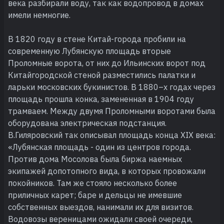
века разбирали воду, так как водопровод в домах
имели немногие.
В 1820 году в стене Китай-города пробили на
современную Лубянскую площадь вторые
Проломные ворота, от них до Ильинских ворот под
Китайгородской стеной разместились палатки и
ларьки московских букинистов. В 1880–х годах через
площадь прошла конка, замененная в 1904 году
трамваем. Между двумя Проломными воротами была
оборудована электрическая подстанция.
В.Гиляровский так описывал площадь конца XIX века:
«Лубянская площадь - один из центров города.
Против дома Мосолова была биржа наемных
экипажей допотопного вида, в которых провожали
покойников. Там же стояло несколько более
приличных карет; баре и дельцы не имевшие
собственных выездов, нанимали их для визитов.
Водовозы вереницами ожидали своей очереди,