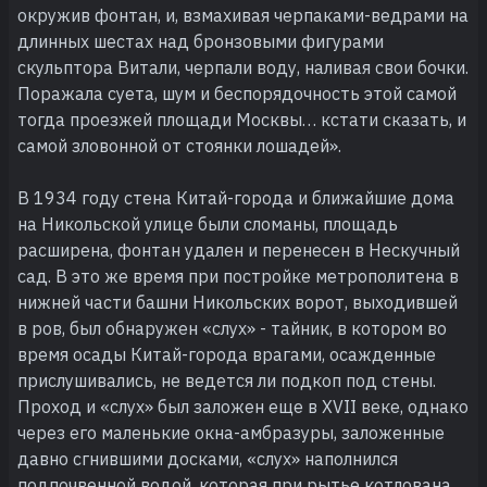
окружив фонтан, и, взмахивая черпаками-ведрами на
длинных шестах над бронзовыми фигурами
скульптора Витали, черпали воду, наливая свои бочки.
Поражала суета, шум и беспорядочность этой самой
тогда проезжей площади Москвы… кстати сказать, и
самой зловонной от стоянки лошадей».
В 1934 году стена Китай-города и ближайшие дома
на Никольской улице были сломаны, площадь
расширена, фонтан удален и перенесен в Нескучный
сад. В это же время при постройке метрополитена в
нижней части башни Никольских ворот, выходившей
в ров, был обнаружен «слух» - тайник, в котором во
время осады Китай-города врагами, осажденные
прислушивались, не ведется ли подкоп под стены.
Проход и «слух» был заложен еще в XVII веке, однако
через его маленькие окна-амбразуры, заложенные
давно сгнившими досками, «слух» наполнился
подпочвенной водой, которая при рытье котлована