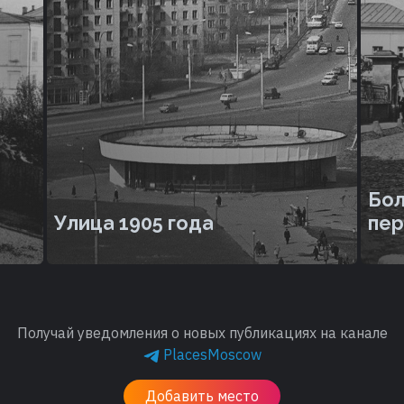
Бол
Улица 1905 года
пер
Получай уведомления о новых публикациях на канале
PlacesMoscow
Добавить место