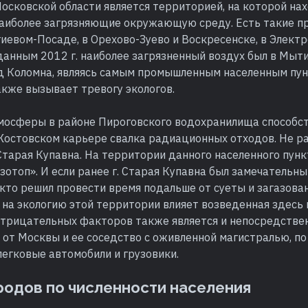
осковской области является территорией, на которой на
наиболее загрязняющие окружающую среду. Есть такие п
евом-Посаде, в Орехово-Зуево и Воскресенске, в Электр
данным 2012 г. наиболее загрязненный воздух был в Мыт
од Коломна, являясь самым промышленным населенным пу
акже вызывает тревогу экологов.
мосферы в районе Пироговского водохранилища способс
Жостовском карьере свалка радиационных отходов. Не р
 Старая Купавна. На территории данного населенного пун
отоп». И если ранее г. Старая Купавна был замечательн
 кто решил провести время подальше от суеты и загазова
я на экологию этой территории влияет возведенная здес
 отрицательных факторов также является и непосредстве
от Москвы и ее соседство с оживленной магистралью, по
егковые автомобили и грузовики.
родов по численности населения