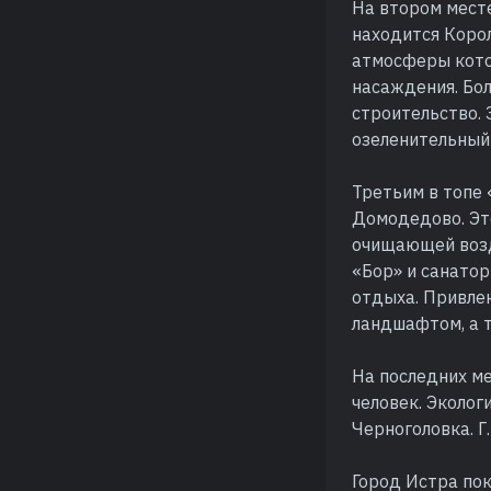
На втором мест
находится Корол
атмосферы кото
насаждения. Бо
строительство. 
озеленительный
Третьим в топе
Домодедово. Это
очищающей возд
«Бор» и санато
отдыха. Привле
ландшафтом, а 
На последних ме
человек. Эколог
Черноголовка. Г
Город Истра пок