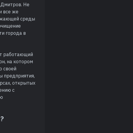
 Дмитров. Не
и все же
ружающей среды
 очищение
ти города в
ет работающий
он, на котором
о своей
ы предприятия,
урсах, открытых
ению с
ию
о?