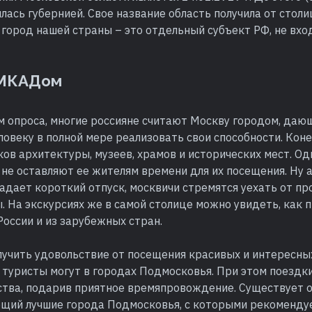
лась губернией. Свое название область получила от столи
город нашей страны – это отдельный субъект РФ, не вхо
 МКАДом
м опроса, многие россияне считают Москву городом, да
овеку в полной мере реализовать свои способности. Коне
ов архитектуры, музеев, храмов и исторических мест. Од
не оставляют ее жителям времени для их посещения. Ну 
дает короткий отпуск, москвичи стремятся уехать от пр
. На экскурсиях же в самой столице можно увидеть, как п
 России и из зарубежных стран.
лучить удовольствие от посещения красивых и интересны
 туристы могут в городах Подмосковья. При этом поездки
ства, подарив приятное времяпровождение. Существует
ющий лучшие города Подмосковья, с которыми рекоменду