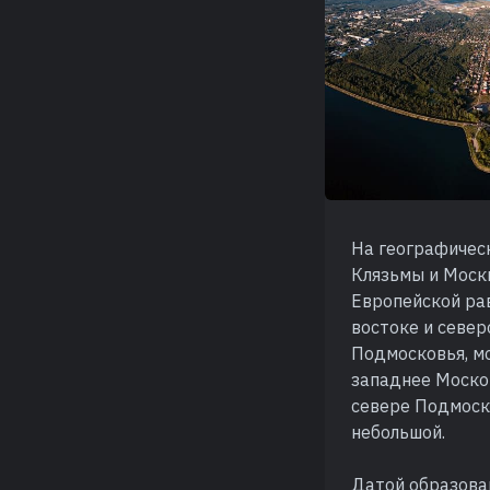
На географическ
Клязьмы и Моск
Европейской рав
востоке и севе
Подмосковья, мо
западнее Москов
севере Подмоско
небольшой.
Датой образован