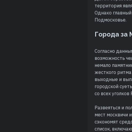
территория явля
Однако главный 
Подмосковье.
Города за
Согласно данны
возможность чел
немало памятник
жесткого ритма 
выходные и выпа
городской суеты
со всех уголков
Развеяться и по
мест москвичи и
сэкономят сред
список, включа