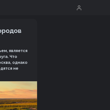
ородов
ем, является
уга. Что
сква, однако
дятся не