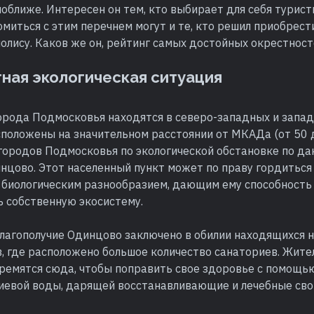
оближе. Интересен он тем, кто выбирает для себя турис
миться с этим перечнем могут и те, кто решил приобрес
олису. Каков же он, рейтинг самых достойных окрестнос
ная экологическая ситуация
орода Подмосковья находятся в северо-западных и запа
сположены на значительном расстоянии от МКАДа (от 50 д
городов Подмосковья по экологической обстановке по да
нцово. Этот населенный пункт может по праву гордиться
биологическим разнообразием, дающим ему способность
ь собственную экосистему.
благополучие Одинцово заключено в обилии находящихся 
, где расположено большое количество санаториев. Жите
ремятся сюда, чтобы поправить свое здоровье с помощь
иевой воды, дарящей восстанавливающие и лечебные сво