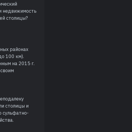
тический
ти недвижимость
тей столицы?
дных районах
о 100 км).
нным на 2015 г.
 своим
неподалеку
ли столицы и
ю сульфатно-
йства.