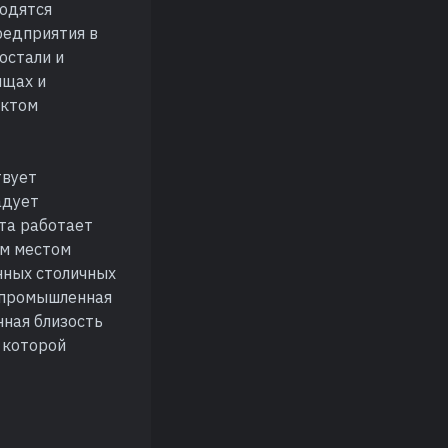
ходятся
редприятия в
остали и
ищах и
нктом
твует
адует
кта работает
ым местом
нных столичных
ь промышленная
нная близость
 которой