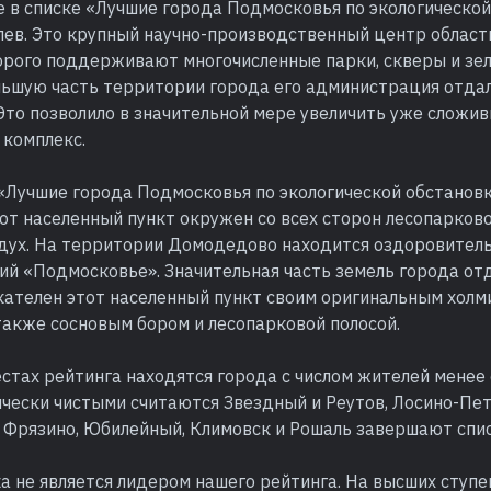
е в списке «Лучшие города Подмосковья по экологической
ев. Это крупный научно-производственный центр области
рого поддерживают многочисленные парки, скверы и зе
льшую часть территории города его администрация отда
Это позволило в значительной мере увеличить уже сложи
 комплекс.
 «Лучшие города Подмосковья по экологической обстановк
т населенный пункт окружен со всех сторон лесопарково
ух. На территории Домодедово находится оздоровител
рий «Подмосковье». Значительная часть земель города о
кателен этот населенный пункт своим оригинальным хол
также сосновым бором и лесопарковой полосой.
стах рейтинга находятся города с числом жителей менее 
ически чистыми считаются Звездный и Реутов, Лосино-Пе
. Фрязино, Юбилейный, Климовск и Рошаль завершают спис
а не является лидером нашего рейтинга. На высших ступе