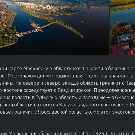
ой карте Московскую область можно найти в бассейне ре
вы. Местонахождение Подмосковья – центральная часть 
нины. На севере и северо-западе область граничит с Тве
ро-востоке соседствует с Владимирской. Преодолев южн
жно попасть в Тульскую область, а западные – в Смоленс
ской области находится Калужская, а юго-восточнее – Ря
вье граничит с Ярославской областью. Но этот участок 
ия Московской области является 14.01.1929 г. До этого (