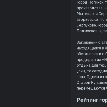
Город Ногинск М
производства, 
Мытищах и Серги
Егорьевске. По 
Серпухове. Гор
Подмосковья, т
Загрязнению ат
находящаяся в 
обстановка и г.
предприятие «Из
отдыха для тех,
улиц, то сегодн
зона. Одним из
Старой Купавны 
перемещаются л
Рейтинг го