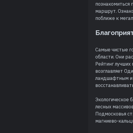
познакомиться п
маршрут. Ознако
поближе к мегап
Благоприят
Самые чистые г
области. Они ра
Рейтинг лучших 
возглавляет Оди
ландшафтным и 
восстанавливат
Экологическое 
лесных массивов
Подмосковья ст
магниево-кальц