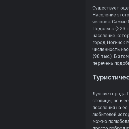
Существует оце
Население этого
человек. Самые 
Подольск (223 т
население кото
город Ногинск М
численность нас
(98 тыс.). В это
перечень подобн
Туристиче
Лучшие города 
столицы, но и е
поселения на ее
любителей исто
можно полюбова
просто побродит