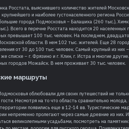
нка Росстата, выяснившего количество жителей Московск
 крупнейшего и наиболее густонаселенного региона России
большие города Подмосковья – Балашиха (260 тыс.), Химки
ыс.). Всего в перечне Росстата находится 20 населенных 
рых превышает 100 тыс. человек. На последнем, двадцат
осковской области. В нем 102 тыс. жителей. Еще 28 гор
еления от 30 до 100 тыс. человек. Самый крупный из них
м же списке – г. Фрязино и г. Клин, г. Истра и многие други
ых городов Можайск. В нем проживает 30 тыс. человек.
ские маршруты
Подмосковья облюбовали для своих путешествий не тольк
е гости. Несмотря на то что область сравнительно молода,
 территории появились еще в 12-14 вв. Туристические м
рии непременно пролегают через самые древние из них. 
ться великолепными усадьбами, посмотреть на памятник
ь по местам, дорогим для русского сердца. Привлекател