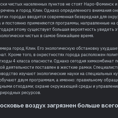
ски чистых населенных пунктов не стоят Наро-Фоминск и
еречень и город Клин. Однако определенного внимания он
 этих городах вводится современная безвредная для ок
 и постоянно применяются программы, направленные на
годаря этому существует большая вероятность увидеть э
кологически чистых в самое ближайшее время.
имера город Клин. Его экологическую обстановку ухудша
ат. Кроме того, в окрестностях города расположен полиг
ходы 4 класса опасности. Однако сегодня химкомбинат п
ой деятельности поставлен в жесткие рамки. Специалист
оводство изучают экологические науки на специальных к
 обучают двум программам, а именно: правильному обращ
дными отходами; охране окружающей среды и управлен
природных ресурсов.
осковье воздух загрязнен больше всег