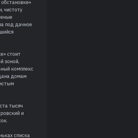
 обстановке»
, чистоту
леные
ла под дачное
вшийся
е» стоит
й зоной,
ьный комплекс
тдана домам
мистым
ста тысяч
тровский и
ок.
ньках списка