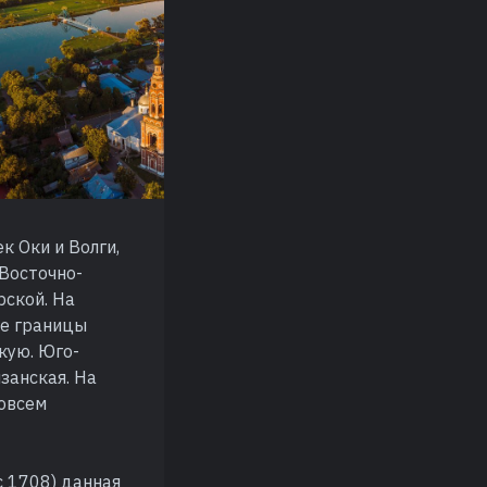
к Оки и Волги,
Восточно-
рской. На
ые границы
кую. Юго-
занская. На
совсем
с 1708) данная