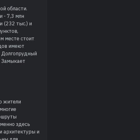
ой области.
 - 7,3 млн
 (232 тыс.) и
пунктов,
ом месте стоит
одов имеют
 – Долгопрудный
е. Замыкает
о жители
 многие
аршруты
Именно здесь
и архитектуры и
ьны для