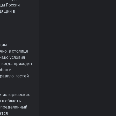
цы России.
дящий в
ющим
чно, в столице
нако условия
а когда приходят
обок и
равило, гостей
х исторических
 в область
 определенный
ется