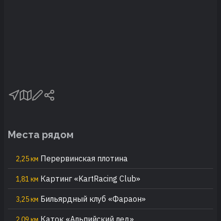
Места рядом
Перервинская плотина
2,25 км
Картинг «KartRacing Club»
1,81 км
Бильярдный клуб «Фараон»
3,25 км
Каток «Альпийский лед»
2,09 км