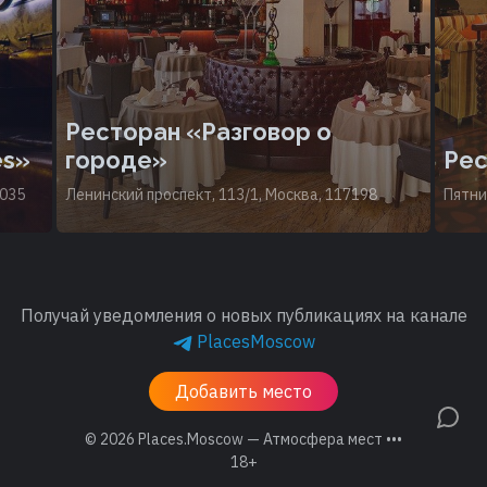
Ресторан «Разговор о
es»
городе»
Рес
5035
Ленинский проспект, 113/1, Москва, 117198
Пятни
Получай уведомления о новых публикациях на канале
PlacesMoscow
Добавить место
© 2026
Places.Moscow — Атмосфера мест •••
18+