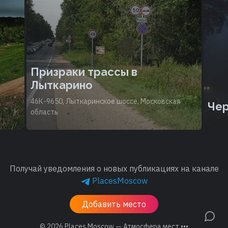
Призраки трассы в
Лыткарино
46К-9650, Лыткаринское шоссе, Московская
Чер
область
Получай уведомления о новых публикациях на канале
PlacesMoscow
Добавить место
© 2026
Places.Moscow — Атмосфера мест •••