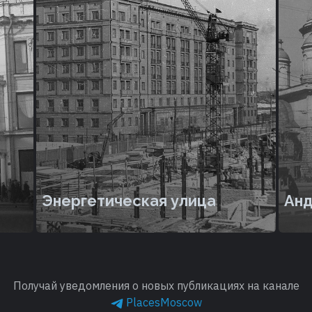
Энергетическая улица
Анд
Получай уведомления о новых публикациях на канале
PlacesMoscow