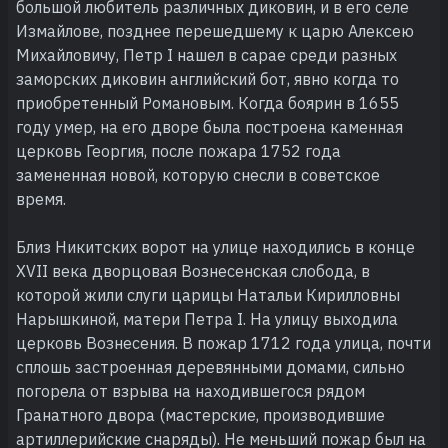
большой любитель различных диковин, и в его селе
Измайлове, позднее перешедшему к царю Алексею
Михайловичу, Петр I нашел в сарае среди разных
заморских диковин английский бот, явно когда то
приобретенный Романовым. Когда боярин в 1655
году умер, на его дворе была построена каменная
церковь Георгия, после пожара 1752 года
замененная новой, которую снесли в советское
время.
Близ Никитских ворот на улице находились в конце
XVII века дворцовая Вознесенская слобода, в
которой жили слуги царицы Натальи Кирилловны
Нарышкиной, матери Петра I. На улицу выходила
церковь Вознесения. В пожар 1712 года улица, почти
сплошь застроенная деревянными домами, сильно
погорела от взрыва на находившегося рядом
Гранатного двора (мастерские, производившие
артиллерийские снаряды). Не меньший пожар был на