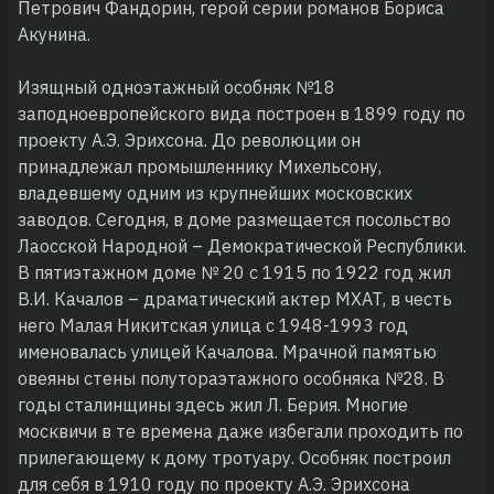
Петрович Фандорин, герой серии романов Бориса
Акунина.
Изящный одноэтажный особняк №18
заподноевропейского вида построен в 1899 году по
проекту А.Э. Эрихсона. До революции он
принадлежал промышленнику Михельсону,
владевшему одним из крупнейших московских
заводов. Сегодня, в доме размещается посольство
Лаосской Народной – Демократической Республики.
В пятиэтажном доме № 20 с 1915 по 1922 год жил
В.И. Качалов – драматический актер МХАТ, в честь
него Малая Никитская улица с 1948-1993 год
именовалась улицей Качалова. Мрачной памятью
овеяны стены полутораэтажного особняка №28. В
годы сталинщины здесь жил Л. Берия. Многие
москвичи в те времена даже избегали проходить по
прилегающему к дому тротуару. Особняк построил
для себя в 1910 году по проекту А.Э. Эрихсона