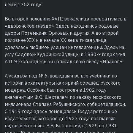
ней и 1752 году.
Во второй половине XVIII века улица превратилась в
«дворянское гнездо». Здесь находились родовые
дворы Потемкина, Орловых и других. А во второй
половине XIX и в начале XX века тихая улица
сделалась любимой улицей интеллигенции. Здесь на
углу Садовой-Кудринской улицы в 1880-х годах жил
А.П. Чехов и здесь он написал свою пьесу «Иванов».
А усадьба под № 6, вошедшая во все учебники по
истории архитектуры как яркий образец русского
модерна. Особняк был построен в 1902 году
знаменитым Ф.О. Шехтелем, по заказу московского
миллионера Степана Рябушинского, собирателя икон.
С 1919 года здесь помещалось Государственное
издательство, которое до 1923 года возглавлял
видный марксист В.В. Боровский, с 1925 по 1931
года – Всесоюзное общество культурной связи с