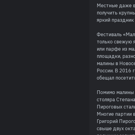
Местные даже в
получить крупны
яркий праздник
Фестиваль «Мал
только свежую я
или парфе из ма
площадки, разно
малины в Новос
России. В 2016 
обещал посетит
Помимо малины 
столяра Степан
Пироговых стал
Многие партии в
Григорий Пирого
свыше двух окта