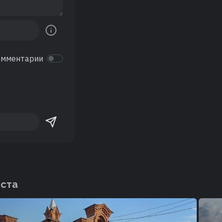
омментарии
еста