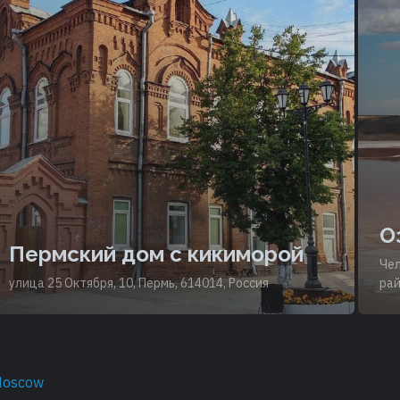
О
Пермский дом с кикиморой
Чел
улица 25 Октября, 10, Пермь, 614014, Россия
рай
Moscow