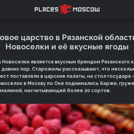
вое царство в Рязанской област
Новоселки и её вкусные ягоды
а Новоселки является вкусным брендом Рязанского к
с давних пор. Старожилы рассказывают, что несколь
мест поставляли в царские палаты, на стол государя
 Новоселок в Москву по Оке поднимались баржи, груж
малиной, насчитывающей более 20 сортов.