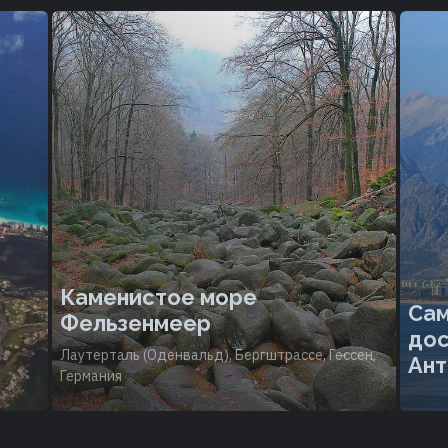
Каменистое море
Сам
Фельзенмеер
дос
Лаутерталь (Оденвальд), Бергштрассе, Гессен,
Ант
Германия