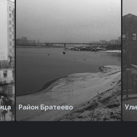
ица
Район Братеево
Ули