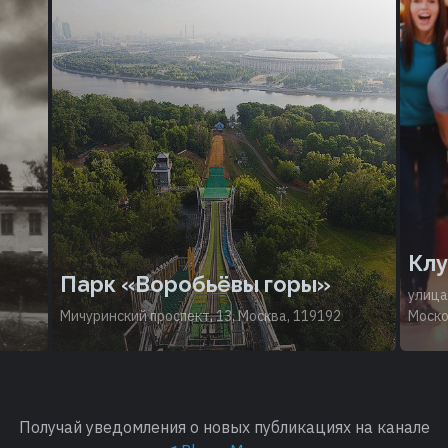
Клу
Парк «Воробьёвы горы»
улица
Мичуринский проспект, 13, Москва, 119192
Моско
Получай уведомления о новых публикациях на канале