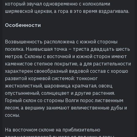
который звучал одновременно с колоколами
ширяевской церкви, а гора в это время вздрагивала.
Особенности
Возвышенность расположена с южной стороны
поселка. Наивысшая точка – триста двадцать шесть
метров. Склоны с восточной и южной сторон имеют
каменистое степное покрытие, а для растительности
характерен своеобразный видовой состав с хорошо
развитой корневой системой: тонконог
жестколистный, шаровница крапчатая, овсец
опустынненый, солнцецвет и другие растения.
Горный склон со стороны Волги порос лиственным
лесом, а вершину занимают величественные дубы и
сосны.
На восточном склоне на приблизительно
тридцатиметровой высоте от подножья горы