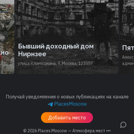
Бывший доходный дом
Пят
жно
Нирнзее
Алекс
улица Климашкина, 9, Москва, 123557
админ
Получай уведомления о новых публикациях на канале
PlacesMoscow
Добавить место
© 2026
Places.Moscow — Атмосфера мест •••