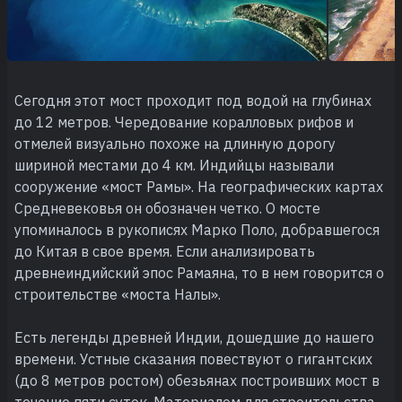
Сегодня этот мост проходит под водой на глубинах
до 12 метров. Чередование коралловых рифов и
отмелей визуально похоже на длинную дорогу
шириной местами до 4 км. Индийцы называли
сооружение «мост Рамы». На географических картах
Средневековья он обозначен четко. О мосте
упоминалось в рукописях Марко Поло, добравшегося
до Китая в свое время. Если анализировать
древнеиндийский эпос Рамаяна, то в нем говорится о
строительстве «моста Налы».
Есть легенды древней Индии, дошедшие до нашего
времени. Устные сказания повествуют о гигантских
(до 8 метров ростом) обезьянах построивших мост в
течение пяти суток. Материалом для строительства