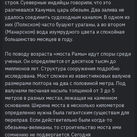
строя. Суеверные индийцы говорили, что это
разгневался Хануман, царь обезьян. Два залива не
удалось соединить судоходным каналом. В одном из
них (Полкском) часто бушуют ураганы, а во втором
(Манарском) вода изумрудного цвета и спокойная
большинство месяцев в году.
По поводу возраста «моста Рамы» идут споры среди
ученых. Он определяется от десятков тысяч до
миллионов лет. Структура сооружения подробно
исследована. Мост сложен из известняковых валунов
размерами полтора на два с половиной метра. Под
валунами песчаная насыпь толщиной от 3 до 5
метров в разных местах, лежащая на каменном
основании. Ширина моста в несколько километров
определенно нужна была гигантским существам для
переправ. Если действительно были когда-то
обезьяны-великаны, то строительство моста ими
сомнению не подвергается. Сегодня