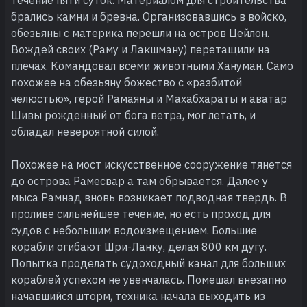
брались камни и бревна. Организовавшись в войско,
обезьяны с материка перешли на остров Цейлон.
Вождей своих (Раму и Лакшману) перетащили на
плечах. Командовал всеми животными Хануман. Само
похожее на обезьяну божество с «разбитой
челюстью», герой Рамаяны и Махабхараты и аватар
Шивы рожденный от бога ветра, мог летать, и
обладал невероятной силой.
Похожее на мост искусственное сооружение тянется
до острова Рамесвар а там обрывается. Далее у
мыса Рамнад вновь возникает подводная твердь. В
проливе сильнейшее течение, но есть проход для
судов с небольшим водоизмещением. Большие
корабли огибают Шри-Ланку, делая 800 км дугу.
Попытка проделать судоходный канал для больших
кораблей успехом не увенчалась. Помешал внезапно
начавшийся шторм, техника начала выходить из