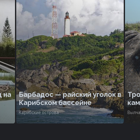
 на
Барбадос — райский уголок в
Тро
Карибском бассейне
кам
Карибские острова
Вылча