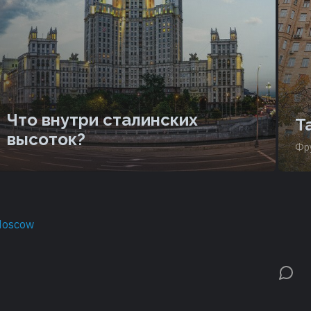
Что внутри сталинских
Т
высоток?
Фру
Moscow