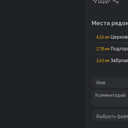
Места рядо
Церковь
4,16 км
Подгорн
2,78 км
Заброше
2,63 км