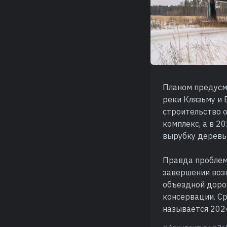
Планом предусм
реки Клязьму и 
строительство о
комплекс, а в 
вырубку деревь
Правда проблемы
завершении возн
объездной доро
консервации. Ср
называется 202