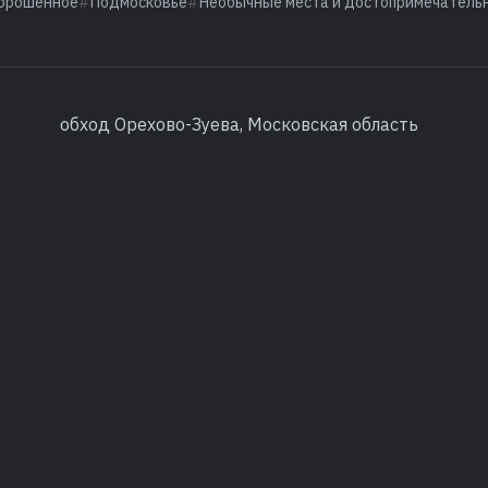
брошенное
Подмосковье
Необычные места и достопримечатель
обход Орехово-Зуева, Московская область