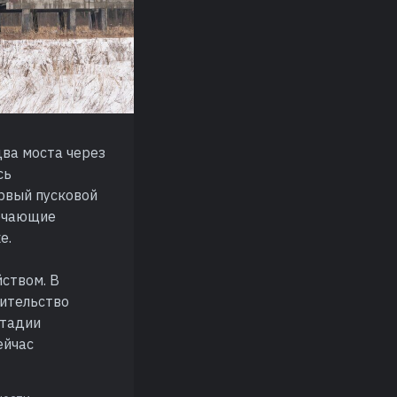
два моста через
сь
ервый пусковой
лючающие
е.
йством. В
оительство
стадии
ейчас