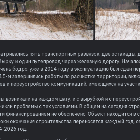
атривались пять транспортных развязок, две эстакады, 
Вырку и один путепровод через железную дорогу. Начало
чень бодро, уже в 2014 году в эксплуатацию был сдан п
2015-м завершились работы по расчистке территории, вк
ев и переустройство коммуникаций, имеющихся на участк
 возникали на каждом шагу, и с вырубкой и с переустро
икли проблемы с тех условиями. В общем на сегодня стр
ги финансированием не обеспечено. Объект находится в 
оки окончания строительства переносятся каждый год, с
4-2026 год.