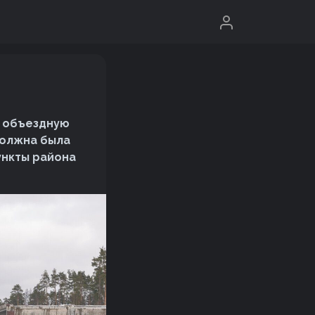
ь объездную
должна была
ункты района