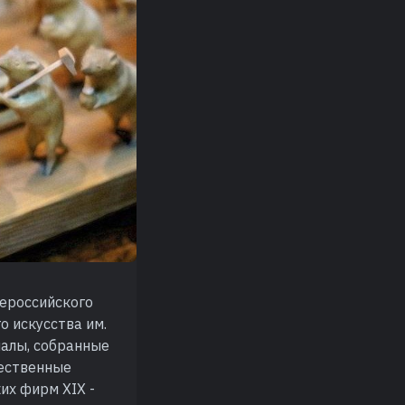
сероссийского
о искусства им.
иалы, собранные
ественные
их фирм XIX -