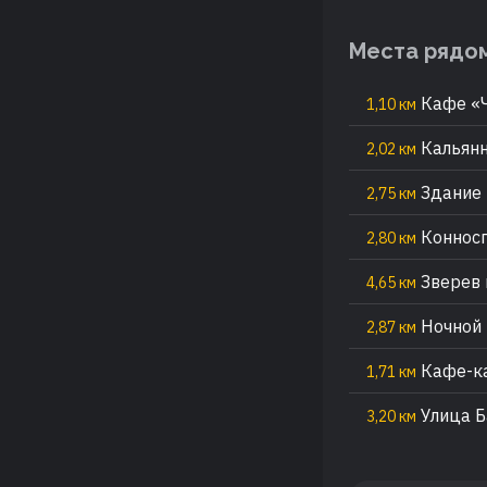
Места рядо
Кафе «
1,10 км
Кальянн
2,02 км
Здание 
2,75 км
Конносп
2,80 км
Зверев 
4,65 км
Ночной к
2,87 км
Кафе-ка
1,71 км
Улица Б
3,20 км