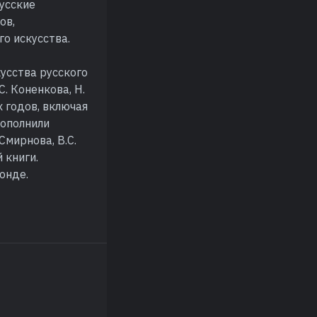
русские
ов,
о искусства.
усства русского
С. Коненкова, Н.
х годов, включая
пополнили
Смирнова, В.С.
 книги.
онде.