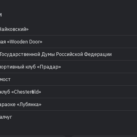
м
Чайковский»
ая «Wooden Door»
Государственной Думы Российской Федерации
ортивный клуб «Прадар»
мост
луб «Chesterfield»
раоке «Лубянка»
алчуг