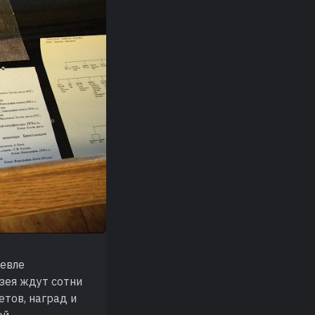
ревле
зея ждут сотни
етов, наград и
ей