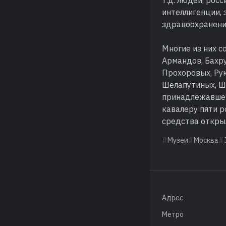
интеллигенции, 
здравоохранени
Многие из них 
Армандов, Бахр
Прохоровых, Ру
Шелапутиных, Ше
принадлежавшем
кавалеру пяти р
средства открыл
Музеи
Москва
Адрес
Метро