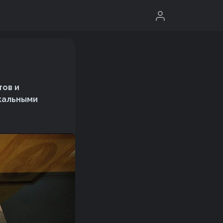
тов и
икальными