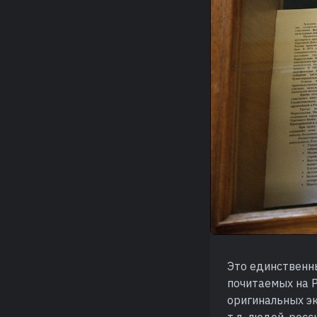
Это единственны
почитаемых на Р
оригинальных эк
т.д. людей, рос