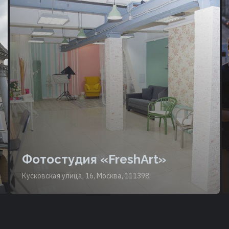
Фотостудия «FreshArt»
Кусковская улица, 16, Москва, 111398