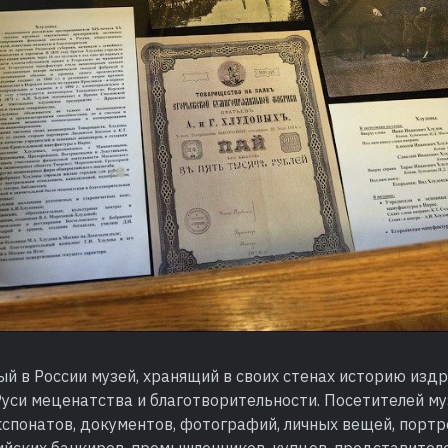
й в России музей, хранящий в своих стенах историю изд
уси меценатства и благотворительности. Посетителей му
спонатов, документов, фотографий, личных вещей, портр
сийских банкиров, промышленников, купцов, представител