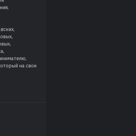
ния,
вских,
зовых,
овых,
а,
ринимателю,
который на свои