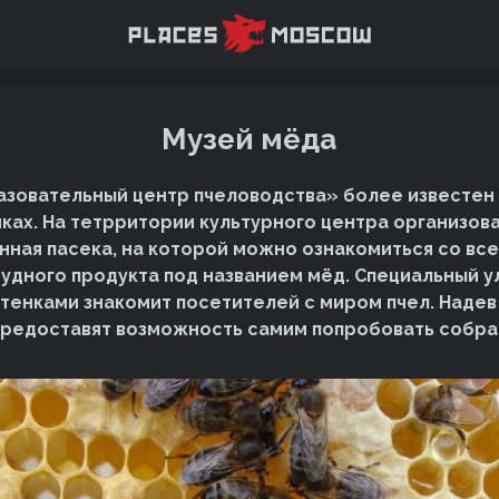
Музей мёда
зовательный центр пчеловодства» более известен 
нках. На тетрритории культурного центра организов
ная пасека, на которой можно ознакомиться со вс
чудного продукта под названием мёд. Специальный у
тенками знакомит посетителей с миром пчел. Наде
редоставят возможность самим попробовать собра