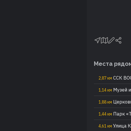
Места рядо
ССК ВО
2,87 км
Музей и
1,14 км
Церковь
1,88 км
Парк «Т
1,44 км
Улица К
4,61 км