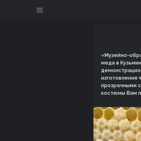
«Музейно-обра
меда в Кузьми
демонстрацион
изготовления 
прозрачными с
костюмы Вам п