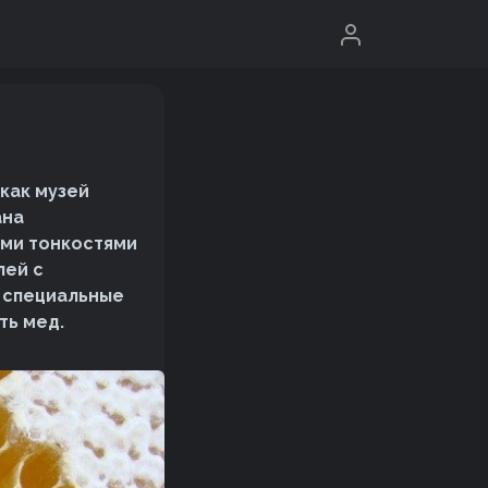
как музей
ана
еми тонкостями
лей с
в специальные
ть мед.