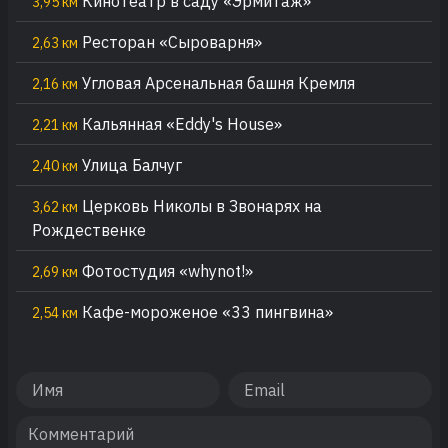
Кинотеатр в саду «Эрмитаж»
3,95 км
Ресторан «Сыроварня»
2,63 км
Угловая Арсенальная башня Кремля
2,16 км
Кальянная «Eddy's House»
2,21 км
Улица Балчуг
2,40 км
Церковь Николы в Звонарях на
3,62 км
Рождественке
Фотостудия «whynot!»
2,69 км
Кафе-мороженое «33 пингвина»
2,54 км