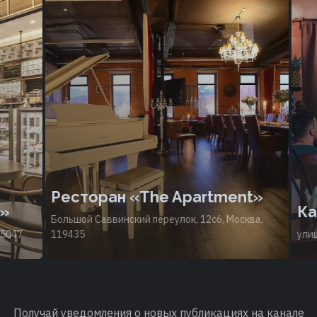
Ресторан «The Apartment»
»
Кал
Большой Саввинский переулок, 12с6, Москва,
047
119435
улица
Получай уведомления о новых публикациях на канале