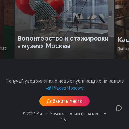
Волонтерство и стажировки
Ка
в музеях Москвы
5047
Пушка
Получай уведомления о новых публикациях на канале
PlacesMoscow
Добавить место
© 2026
Places.Moscow — Атмосфера мест •••
18+