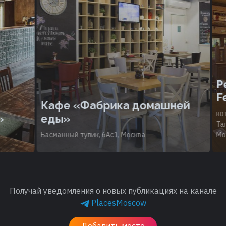
Рес
Fer
Кафе «Фабрика домашней
котте
еды»
Таган
Басманный тупик, 6Ас1, Москва
Моско
Получай уведомления о новых публикациях на канале
PlacesMoscow
Добавить место