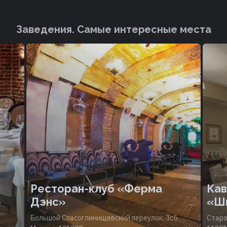
Заведения. Cамые интересные места
Ресторан-клуб «Ферма
Кав
»
Дэнс»
«Ш
Большой Спасоглинищевский переулок, 3с5,
Старо