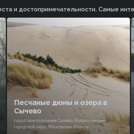
ста и достопримечательности. Cамые инт
Песчаные дюны и озера в
Сычево
городское поселение Сычёво, Волоколамский
городской округ, Московская область