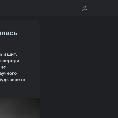
илась
ый щит,
 впереди
 не
аучного
будь знаете