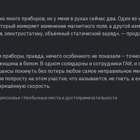
о много приборов, но у меня в руках сейчас два. Один из 
торый измеряет изменение магнитного поля, а другой из
я, электростатику, объёмный статический заряд», — про
 приборы, правда, ничего особенного не показали – точно 
енщина в белом. В одном солидарны и сотрудники ГАИ, и 
шансы покинуть без потерь любое самое неправильное ме
и попросту на этом участке, что называется, не гнать, а е
зрешённую скорость.
дмосковье
Необычные места и достопримечательности