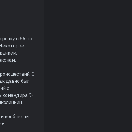
резку с 66-го
 Некоторое
жанием.
аконам.
происшествий. С
так давно был
ий с
ь командира 9-
колинкин.
, и вообще ни
о-