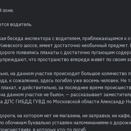
 зоне.
ется водитель.
ая беседа инспектора с водителем, приближающимся к от
 Киевского шоссе, имеет достаточно необычный предмет.
 дороге появились плакаты с достаточно пугающим содер
упреждают, что пространство впереди живёт по своим з
ьно, на данном участке происходит большое количество 
ода, к сожалению, здесь погибло уже восемь человек. Не 
 плакат, и действительно, за последнее время происшеств
на данном участке не было», — рассказывает заместител
на ДПС ГИБДД ГУВД по Московской области Александр Ни
дороги, на котором нет ни магазина, ни заправки, ни кафе
по обочинам буквально уставлен напоминаниями о дорожн
оисшествиях, в которых кто-то погиб.