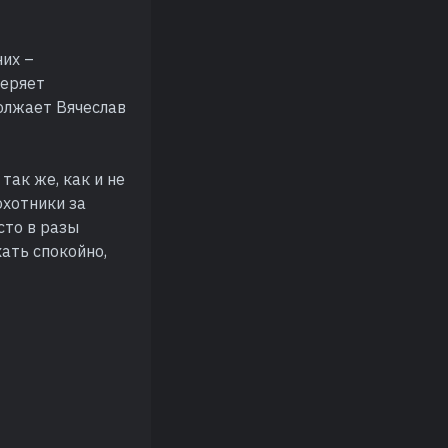
них –
меряет
должает Вячеслав
так же, как и не
охотники за
сто в разы
хать спокойно,