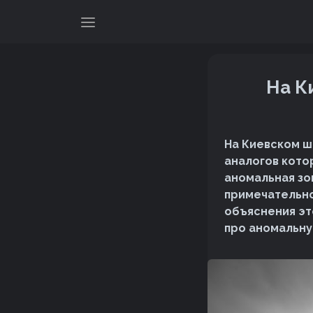
На К
На Киевском ш
аналогов кото
аномальная зо
примечательно
объяснения это
про аномальну