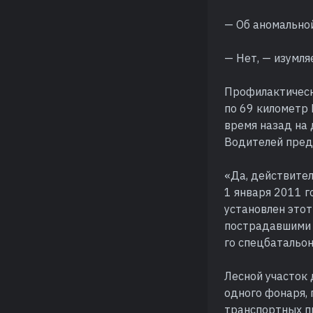
— Об аномальной
— Нет, — изумля
Профилактическ
по 69 километр
время назад на
Водителей пред
«Да, действител
1 января 2011 г
установлен этот
пострадавшими 
го спецбатальо
Лесной участок 
одного фонаря, 
транспортных пр