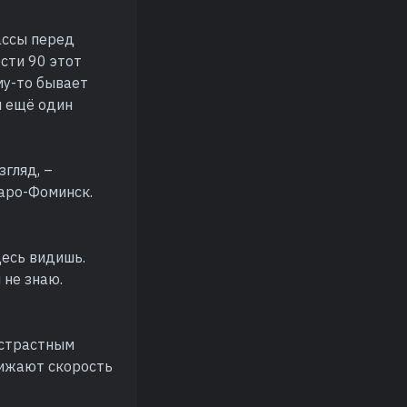
ассы перед
сти 90 этот
му-то бывает
я ещё один
згляд, –
Наро-Фоминск.
десь видишь.
 не знаю.
истрастным
нижают скорость