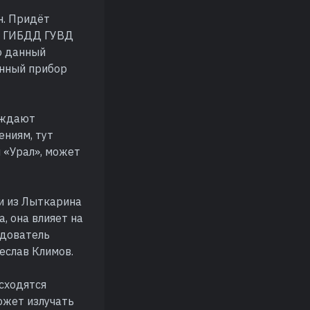
н. Придёт
ПС ГИБДД ГУВД
то данный
анный прибор
ерждают
ениям, тут
ы «Урал», может
и из Лыткарина
, она влияет на
едователь
еслав Климов.
 сходятся
ожет излучать