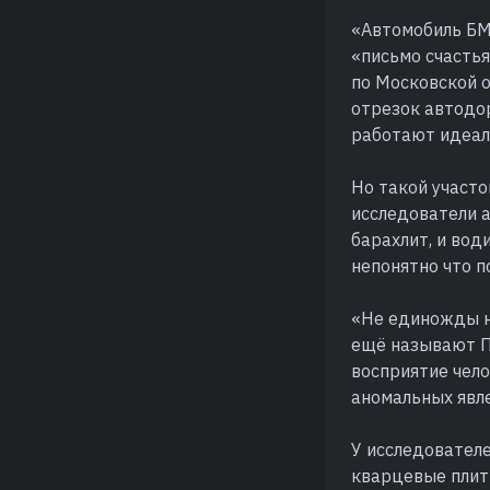
«Автомобиль БМ
«письмо счасть
по Московской о
отрезок автодор
работают идеаль
Но такой участ
исследователи а
барахлит, и вод
непонятно что п
«Не единожды н
ещё называют Пи
восприятие чел
аномальных явл
У исследователе
кварцевые плиты