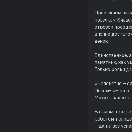
Проезжаем плака
посёлком Киевск
отрезок преодол
вполне достаточ
венок.
Единственное, з
памятник, как у
Только репьи да
«Непонятно – ед
Почему именно з
Может, какое-то
В самом центре
роботом-полице
– да не все усп