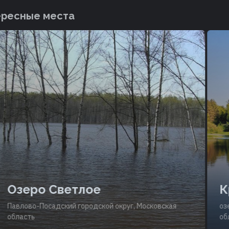
ересные места
Озеро Светлое
К
Павлово-Посадский городской округ, Московская
озе
область
об