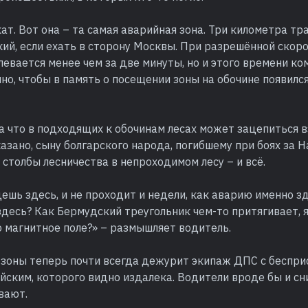
т. Вот она – та самая аварийная зона. Три километра тр
ий, если ехать в сторону Москвы. При разрешённой скоро
евается менее чем за две минуты, но и этого времени ко
но, чтобы в память о посещении зоны на обочине появилс
а что в подходящих к обочинам лесах может зацепиться в
казано, сыну болгарского народа, погибшему при боях за 
 столбы лесничества в непроходимом лесу – и всё.
ешь здесь, и не проходит и недели, как аварию именно з
десь? Как Бермудский треугольник чем-то притягивает, я
 магнитное поле?» – размышляет водитель.
 зоны теперь почти всегда дежурит экипаж ДПС с беспр
йским, которого видно издалека. Водители вроде бы и с
евают.