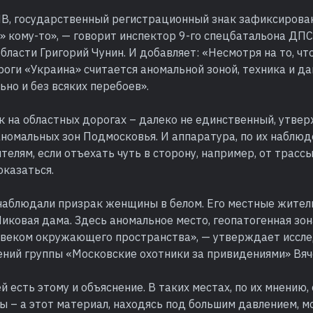
В, государственный регистрационный знак зафиксирова
я» кому-то», — говорит инспектор 9-го спецбатальона Д
бласти Григорий Чунин. И добавляет: «Несмотря на то, ч
оги «Украина» считается аномальной зоной, техника и д
но и без всяких перебоев».
ок на областных дорогах – далеко не единственный, утв
номальных зон Подмосковья. И аппаратура, по их наблюд
ителям, если отъехать чуть в сторону, например, от трасс
оказаться.
аблюдали призрак женщины в белом. Его местные жител
ковая дама. Здесь аномальное место, геопатогенная зона
овеком окружающего пространства», — утверждает иссл
ений группы «Московские охотники за привидениями» Вяч
й есть этому и объяснение. В таких местах, по их мнению,
 – а этот материал, находясь под большим давлением, м