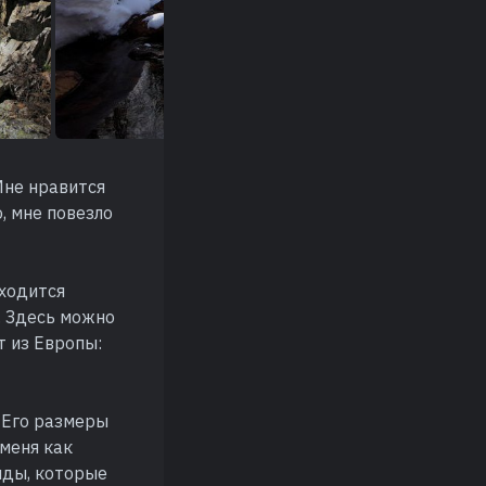
Мне нравится
, мне повезло
аходится
. Здесь можно
т из Европы:
 Его размеры
 меня как
иды, которые