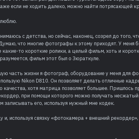
даже если не ходить далеко, можно найти потрясающей к
 люблю.
имаюсь с детства, но сейчас, наконец, созрел до того, ч
Думаю, что многие фотографы к этому приходят. У меня б
е какие-то короткие ролики, а целый фильм, хоть и коро
 разумеется, фильм этот был о Зюраткуле.
ую часть жизни я фотограф, оборудование у меня для фот
спользую Nikon D810. Он позволяет делать отличные кадр
 качества, хотя матрица позволяет большее. Пришлось п
екордер, при помощи которого можно получать несжатый 
м записывать его, используя нужный мне кодек.
у и, используя связку «фотокамера + внешний рекордер»,