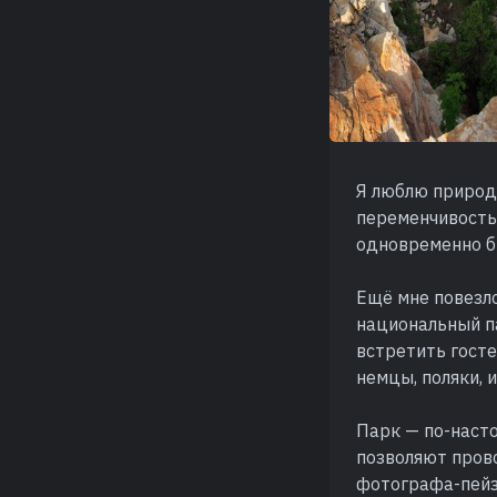
Я люблю природ
переменчивость 
одновременно б
Ещё мне повезло
национальный п
встретить госте
немцы, поляки, 
Парк — по-наст
позволяют прово
фотографа-пейз