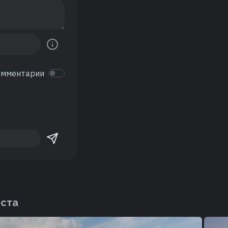
омментарии
еста