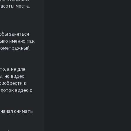
расоты места.
тобы заняться
ыло именно так.
ткометражный.
о, а не для
ы, но видео
риобрести к
поток видео с
 начал снимать