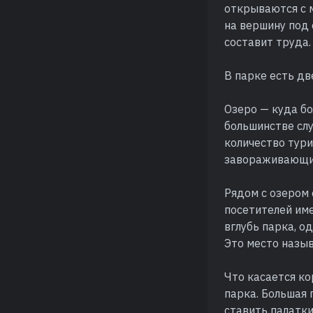
открываются с м
на вершину под 
составит труда.
В парке есть дв
Озеро — куда бо
большинстве сл
количество тури
завораживающи
Рядом с озером 
посетителей име
вглубь парка, о
Это место назыв
Что касается ко
парка. Большая 
ставить палатки