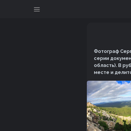
Фотограф Серг
серии докумен
область). В р
месте и делит