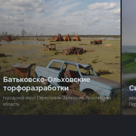
Батьковско-Ольховские
торфоразработки
С
городской округ Переславль-Залесский, Ярославская
нац
область
Пер