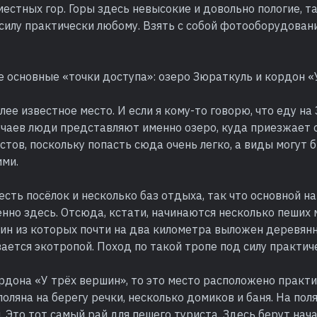
естных гор. Горы здесь невысокие и довольно пологие, т
силу практически любому. Взять с собой фотооборудован
е основные «точки доступа»: озеро Зюраткуль и кордон «
лее известное место. И если я кому-то говорю, что еду на 
учаев люди представляют именно озеро, куда приезжает 
стов, поскольку попасть сюда очень легко, а виды могут 
ми.
есть посёлок и несколько баз отдыха, так что основной н
нно здесь. Отсюда, кстати, начинаются несколько пеших
дин из которых почти на два километра выложен деревян
ается экотропой. Поход по такой тропе под силу практич
рдона «У трёх вершин», то это место расположено практ
поляна на берегу речки, несколько домиков и баня. На по
. Это тот самый рай для пешего туриста. Здесь берут нач