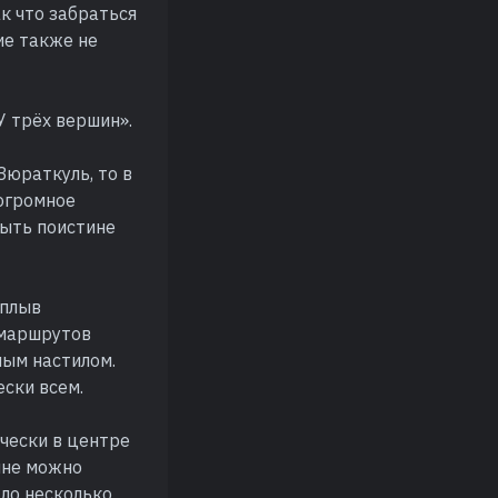
ак что забраться
ие также не
У трёх вершин».
Зюраткуль, то в
огромное
быть поистине
аплыв
 маршрутов
ным настилом.
ески всем.
ически в центре
ляне можно
ало несколько