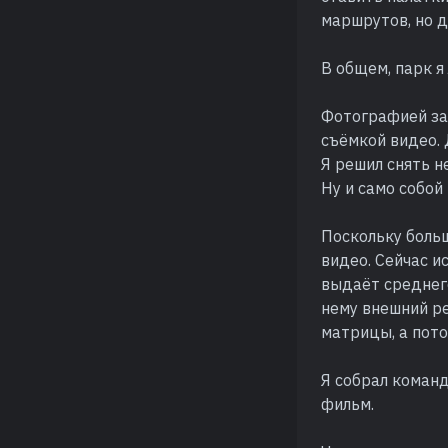
маршрутов, но 
В общем, парк я
Фотографией зан
съёмкой видео. 
Я решил снять н
Ну и само собой
Поскольку больш
видео. Сейчас и
выдаёт среднего
нему внешний р
матрицы, а пото
Я собрал команд
фильм.