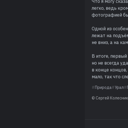
Что я могу сказ
легко, ведь кро
фотографией бы
Одной из особен
лежат на подъём
не вниз, а на ка
В итоге, первый
но не всегда уд
в конце концов,
мало, так что с
Природа
Урал
© Сергей Колесни