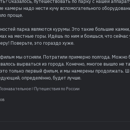
ать? Оказалось, путешествовать по парку с нашей аппарат
ме камеры надо нести кучу вспомогательного оборудовани
ло проще.
ностей парка являются курумы. Это такие большие камни
ах на местные горы. Идёшь по ним и боишься, что сейчас 
меру! Поверьте, это гораздо хуже.
 фильм мы отсняли. Потратили примерно полгода. Можно 
авалось вырваться из города. Конечно, многое вышло не так
 это только первый фильм, и мы намерены продолжать. Ш
ледующий, определённо, будет лучше.
Познавательное
Путешествия по России
ков