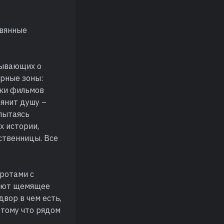
евянные
зывающих о
урные зоны:
мки фильмов
ьянит душу –
 пытаясь
х истории,
иственницы. Все
оротами с
вают щемящее
двор в чем есть,
потому что рядом