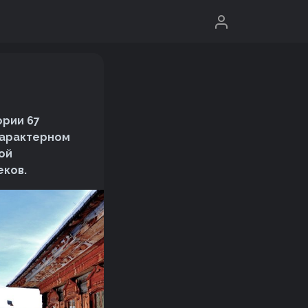
ории 67
характерном
ой
еков.