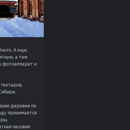
ного. А еще,
ятную, а там
ру фотоаппарат и
 гектаров,
Сибири.
йшие деревни по
году принимается
уры,
атная часовня