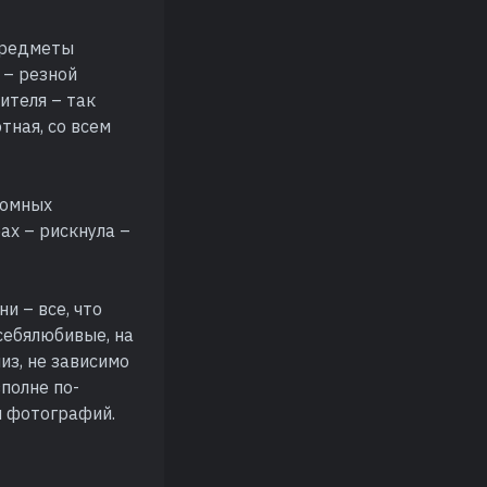
предметы
 – резной
ителя – так
тная, со всем
ромных
ах – рискнула –
и – все, что
себялюбивые, на
из, не зависимо
вполне по-
и фотографий.