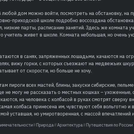
 любой дом можно войти, посмотреть на обстановку, на 
ковно-приходской школе подробно воссоздана обстановка
л, низкие парты, расписание занятий. Здесь же комната уч
то учитель живет в школе. Комната небольшая, но очень ую
атаются в санях, запряженных лошадьми, качаются на ог
лях, вижу горки, с которых съезжают на медвежьих шкур
атывает от скорости, но больше не хочу.
там пироги всех мастей, блины, закуски сибирские, пельмен
е не могу не рассказать о местных кошках – ухоженные, 
икаются, на человека с колбасой в руках смотрят сверху вн
 самая колбаса принесена им, чувствуют себя вольготно и 
омой уставшая, но умиротворенная, с массой впечатлений 
имечательности
Природа
Архитектура
Путешествия по России