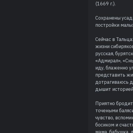
(1669 г.).
Сохранены усад
постройки малых
Сейчас в Тальца
жизни сибиряков
русская, бурятс
«Адмирал», «Сны
иду, блаженно у
представить жив
дотрагиваюсь до
дышит историей
Приятно бродит
точеными баляс
чувство, вспоми
босиком и счаст
мама, бабушка, д