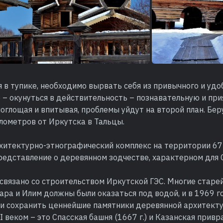
 в тупике, необходимо вырвать себя из привычного и удоб
– окунуться в действительность – познавательную и при
оглощая и впитывая, проблемы уйдут на второй план. Бе
лометров от Иркутска в Тальцы.
рхитектурно-этнографический комплекс на территории 67
редставление о деревянном зодчестве, характерном для 
связано со строительством Иркутской ГЭС. Многие старе
ара и Илим должны были оказаться под водой, и в 1969 
 и сохранить ценнейшие памятники деревянной архитект
 веком – это Спасская башня (1667 г.) и Казанская привр