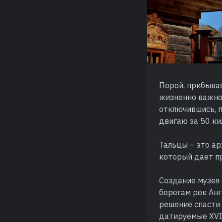
Порой, прибывая
жизненно важно 
отключившись, п
двигаю за 50 ки
Тальцы – это а
который дает п
Создание музея 
берегам рек Анг
решение спасти
датируемые XVII