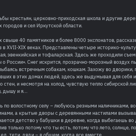
ьбы крестьян, церковно-приходская школа и другие дер
 городов и сел Иркутской области.
х свыше 40 памятников и более 8000 экспонатов, расска
 в XVII-XIX веках. Представлены четыре историко-культ
кая, эвенкийская и тофаларская. Здесь же проходили съе
 о России». Снег искрится, прозрачно-морозный воздух п
лыбаясь встречным собакам, кошкам. Захожу во дворики,
ших в этих домах людей, здесь же выдумывая для себя и
 стен, и несмотря на холод, чувствую тепло сибирской л
, дышу и я…
ь по волостному селу – любуюсь резными наличниками, в
инами, а крытые дворы с деревянными настилами вызы
нается детство у бабушки в деревне, когда выбегаешь во 
лив только потому что ты есть, потому что лето, солнце, 
ед, тети, дяди – в общем, когда все вместе.