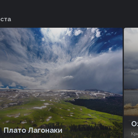
еста
О
Плато Лагонаки
Кри