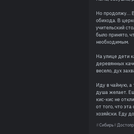
Но продолжу… В
обихода. В цер
учительский сто
было принято, ч
необходимым.
На улице дети к
деревянных каче
весело, дух захв
Иду в чайную, а 
душа желает. Ещ
кис-кис не откл
от того, что эта
хозяйски. Еду д
Сибирь
Достопр