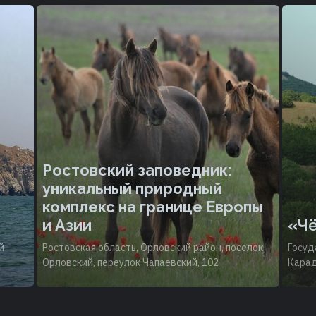
Ростовский заповедник:
уникальный природный
комплекс на границе Европы
и Азии
«Чё
й
Ростовская область, Орловский район, поселок
Госуд
Орловский, переулок Чапаевский, 102
Карад