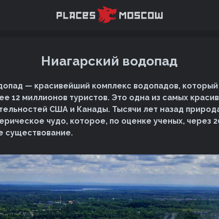
Ниагарский водопад
допад — красивейший комплекс водопадов, которы
е 12 миллионов туристов. Это одна из самых краси
ельностей США и Канады. Тысячи лет назад природ
рическое чудо, которое, по оценке ученых, через 2
е существование.