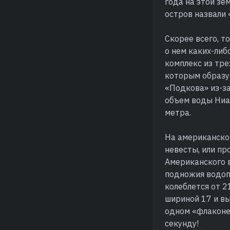
года на этой зе
остров назвали 
Скорее всего, т
о нем каких-либ
комплекс из тре
которым образу
«Подкова» из-з
объем воды Ниа
метра.
На американско
невесты, или пр
Американского 
подножия водоп
колеблется от 2
шириной 17 и вы
одном «флаконе»
секунду!