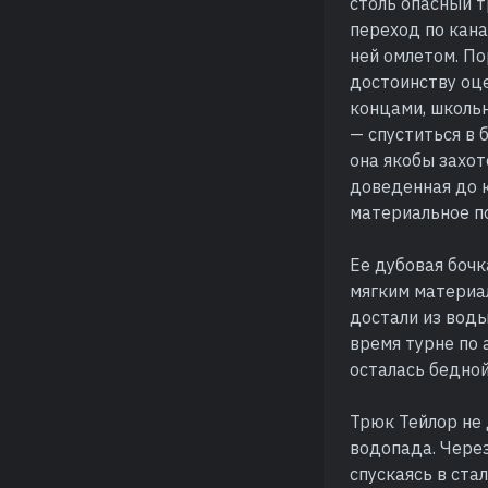
столь опасный т
переход по кана
ней омлетом. П
достоинству оце
концами, школьн
— спуститься в 
она якобы захот
доведенная до 
материальное по
Ее дубовая бочк
мягким материал
достали из воды
время турне по 
осталась бедной
Трюк Тейлор не 
водопада. Через
спускаясь в ста