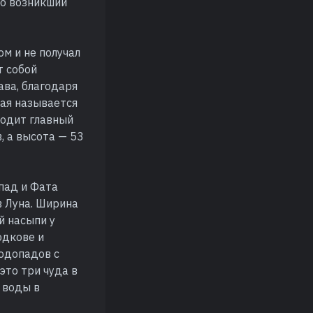
го возникший
ом и не получал
т собой
ава, благодаря
ая называется
ходит главный
, а высота — 53
пад и Фата
в Луна. Ширина
й насыпи у
одкове и
водопадов с
это три чуда в
 воды в