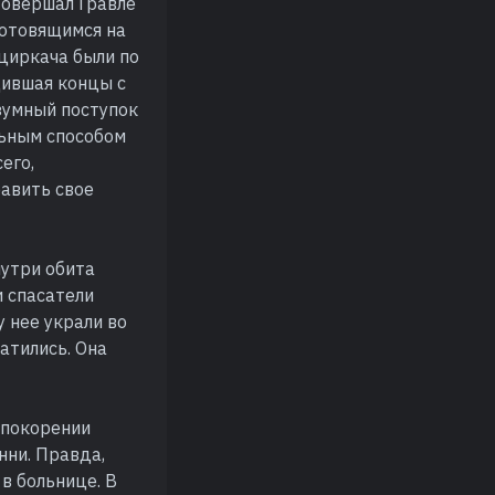
 Совершал Гравле
готовящимся на
циркача были по
дившая концы с
зумный поступок
льным способом
его,
авить свое
нутри обита
и спасатели
у нее украли во
атились. Она
 покорении
нни. Правда,
 в больнице. В