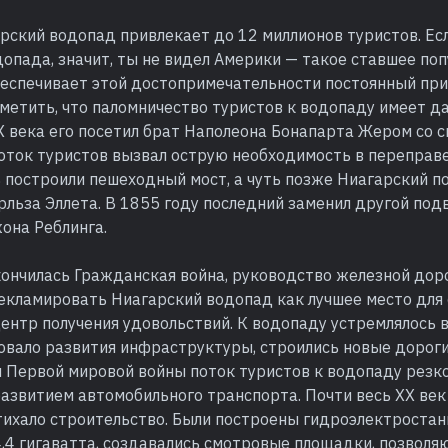
ский водопад привлекает до 12 миллионов туристов. Есл
опада, значит, ты не видел Америки — такое ставшее по
еспечивает этой достопримечательности постоянный пр
тметить, что паломничество туристов к водопаду имеет 
X века его посетил брат Наполеона Бонапарта Жером со с
ток туристов вызвал острую необходимость в переправе 
 построили пешеходный мост, а чуть позже Ниагарский п
льза Эллета. В 1855 году последний заменил другой под
она Реблинга.
кончилась Гражданская война, руководство железной дор
рекламировать Ниагарский водопад как лучшее место для
ентр получения удовольствий. К водопаду устремлялось 
овало развития инфраструктуры, строились новые дороги,
 Первой мировой войны поток туристов к водопаду резко 
развитием автомобильного транспорта. Почти весь XX век
тихало строительство. Были построены гидроэлектроста
,4 гигаватта, создавались смотровые площадки, позволя