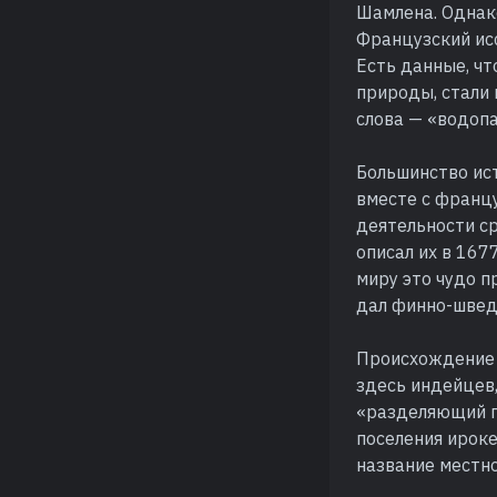
Шамлена. Однако
Французский ис
Есть данные, ч
природы, стали 
слова — «водоп
Большинство ист
вместе с франц
деятельности ср
описал их в 167
миру это чудо п
дал финно-швед
Происхождение 
здесь индейцев,
«разделяющий по
поселения ироке
название местно