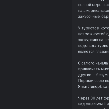
полной мере на
на американско
закусочные, бар
У туристов, ко
возможностей с
экскурсию на ве
водопад» турис
является плаван
С самого начал
привлекать множ
другие — безум
Первым свою по
Янки Липер), ко
Через 30 лет фр
над ущельем Ни