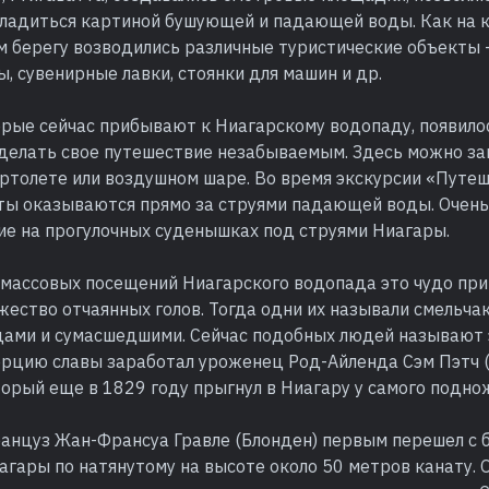
сладиться картиной бушующей и падающей воды. Как на к
м берегу возводились различные туристические объекты 
ы, сувенирные лавки, стоянки для машин и др.
торые сейчас прибывают к Ниагарскому водопаду, появил
делать свое путешествие незабываемым. Здесь можно за
ртолете или воздушном шаре. Во время экскурсии «Путеш
ты оказываются прямо за струями падающей воды. Очен
ие на прогулочных суденышках под струями Ниагары.
а массовых посещений Ниагарского водопада это чудо пр
ество отчаянных голов. Тогда одни их называли смельчак
цами и сумасшедшими. Сейчас подобных людей называют 
рцию славы заработал уроженец Род-Айленда Сэм Пэтч 
торый еще в 1829 году прыгнул в Ниагару у самого подно
анцуз Жан-Франсуа Гравле (Блонден) первым перешел с б
агары по натянутому на высоте около 50 метров канату.