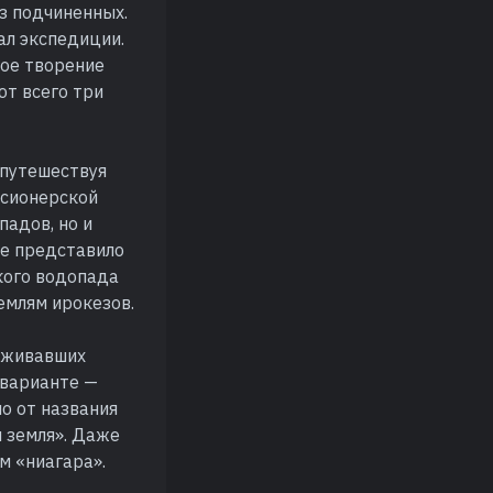
из подчиненных.
ал экспедиции.
ное творение
ют всего три
 путешествуя
ссионерской
падов, но и
ые представило
ского водопада
емлям ирокезов.
оживавших
 варианте —
о от названия
я земля». Даже
м «ниагара».