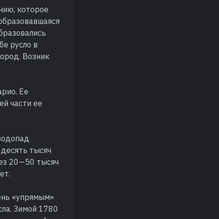
нию, которое
 образовавшаяся
Образовались
бе русло в
пород. Возник
арио. Ее
ей части ее
 водопад
 десять тысяч
рез 20—50 тысяч
ет.
чень «упрямым»
сла. Зимой 1780