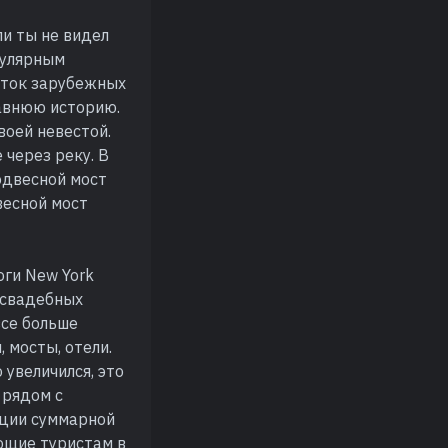
и ты не видел
пулярным
иток зарубежных
давнюю историю.
воей невестой.
через реку. В
одвесной мост
весной мост
оги New York
 свадебных
все больше
 мосты, отели.
увеличился, это
 рядом с
нции суммарной
ющие туристам в