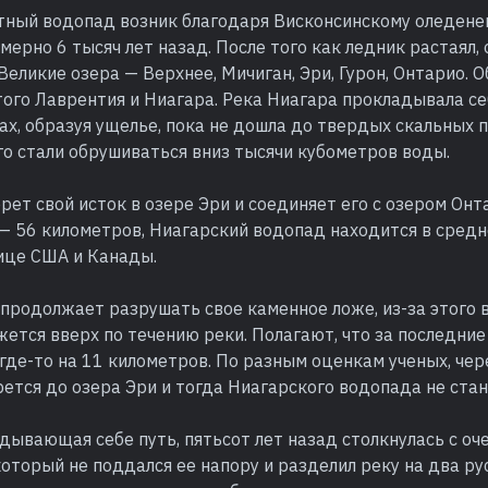
тный водопад возник благодаря Висконсинскому оледене
мерно 6 тысяч лет назад. После того как ледник растаял,
Великие озера — Верхнее, Мичиган, Эри, Гурон, Онтарио. 
ого Лаврентия и Ниагара. Река Ниагара прокладывала се
ах, образуя ущелье, пока не дошла до твердых скальных 
го стали обрушиваться вниз тысячи кубометров воды.
рет свой исток в озере Эри и соединяет его с озером Онт
— 56 километров, Ниагарский водопад находится в средн
нице США и Канады.
 продолжает разрушать свое каменное ложе, из-за этого
ется вверх по течению реки. Полагают, что за последние
 где-то на 11 километров. По разным оценкам ученых, че
ется до озера Эри и тогда Ниагарского водопада не стан
дывающая себе путь, пятьсот лет назад столкнулась с о
который не поддался ее напору и разделил реку на два ру