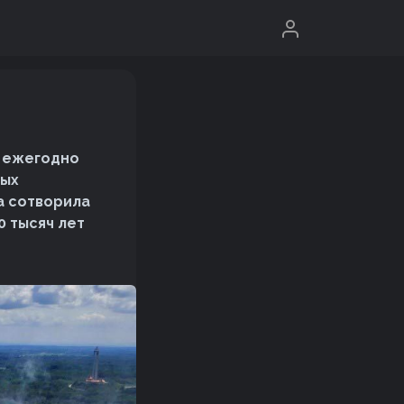
й ежегодно
вых
а сотворила
0 тысяч лет