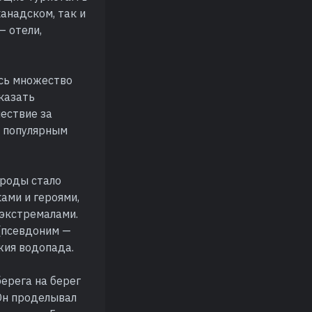
анадском, так и
— отели,
ось множество
казать
ествие за
ь популярным
ироды стало
ами и героями,
экстремалами.
(псевдоним —
жия водопада.
ерега на берег
 Он проделывал