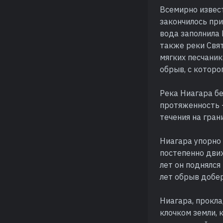
Всемирно извес
закончилось при
вода заполнила 
также реки Свят
мягких песчаник
обрыв, с которо
Река Ниагара бе
протяженность 
течения на гра
Ниагара упорно
постепенно движ
лет он поднялся
лет обрыв добер
Ниагара, прокла
клочком земли, 