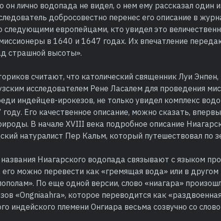
 он лично водопада не видел, о нем ему рассказал один 
следователь добросовестно перенес его описание в журн
то следующими европейцами, кто увидел это величествен
миссионеры в 1640 и 1647 годах. Их впечатление переда
ад страшной высоты».
ориков считают, что католический священник Луи Энпен,
узским исследователем Рене Ласалем для проведения ми
еди индейцев-ирокезов, не только увидел комплекс водо
7 году. Его качественное описание, можно сказать, вперв
рироды. В начале XVIII века подробное описание Ниагар
ский натуралист Пер Кальм, который путешествовал по з
названия Ниагарского водопада связывают с языком пр
 его можно перевести как «гремящая вода» или в другом
полам». По еще одной версии, слово «ниагара» произошл
зов «Ongniaahra», которое переводится как «раздвоенна
го индейского племени Онгиара весьма созвучно со слово