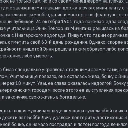
рюк не только сам, но и со своим менеджером на плечах.
ту и с завязанными глазами, держа в руках мини-плиту с 
оразительное самообладание и мастерство французского 
нены публикой. 24 октября 1901 года пожилая, едва сво
ая учительница Энни Тейлор из Мичигана решилась на бе
бочке с Ниагарского водопада. Пишут, что таким оригина
ела отметить свой 63-й день рождения. Однако, скорее вс
крайности нищетой Энни решила таким образом либо попр
ложение, либо умереть.
а была специально укреплена стальными элементами, а в
ом. Учительнице повезло, она осталась жива, бочку с Энн
 через 18 минут. Увы, ее слава оказалась недолгой. Бочку 
американским городам, после этого ее выступления прекр
 и закончила свою жизнь в богадельне.
давал покоя мужчинам, ведь женщина сумела обойти их в
 десять лет Бобби Личу удалось повторить достижение Э
льной бочке, он немало пострадал и потом полгода лечился