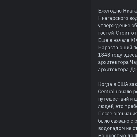
Ежегодно Ниагар
Ниагарского вод
утверждение об
гостей. Стоит о
Еще в начале XI
Нарастающий по
1848 году здесь
архитектора Чар
архитектора Дж
Когда в США за
Central начало 
путешествий и ц
людей, это треб
После окончания
было связано с 
водопадом не с
мощностью до 4