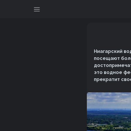
Ниагарский во
посещают боле
достопримечат
это водное фее
прекратит сво