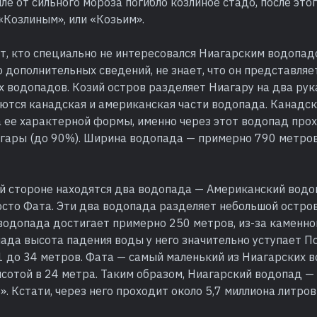
мле от сильного мороза погибло козлиное стадо, после это
«Козлиным», или «Козьим».
от, кто специально не интересовался Ниагарским водопад
о дополнительных сведений, не знает, что он представляе
х водопадов. Козий остров разделяет Ниагару на два рук
ются канадская и американская части водопада. Канадск
а ее характерной формы, именно через этот водопад про
гары (до 90%). Ширина водопада — примерно 790 метров
й стороне находятся два водопада — Американский водо
осто Фата. Эти два водопада разделяет небольшой остро
водопада достигает примерно 250 метров, из-за каменно
ада высота падения воды у него значительно уступает П
1 до 34 метров. Фата — самый маленький из Ниагарских 
сотой в 24 метра. Таким образом, Ниагарский водопад — 
. Кстати, через него проходит около 5,7 миллиона литров