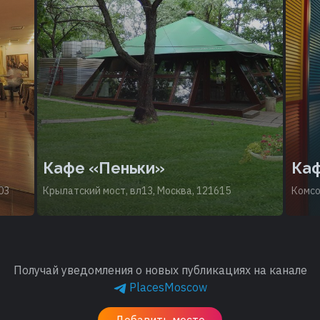
Кафе «Пеньки»
Каф
03
Крылатский мост, вл13, Москва, 121615
Комсо
Получай уведомления о новых публикациях на канале
PlacesMoscow
Добавить место