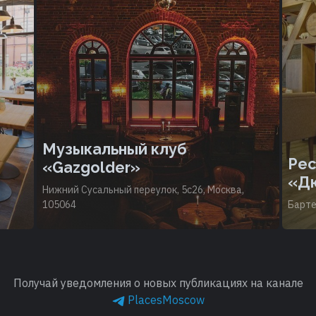
Музыкальный клуб
Рес
«Gazgolder»
«Д
Нижний Сусальный переулок, 5с26, Москва,
105064
Барте
Получай уведомления о новых публикациях на канале
PlacesMoscow