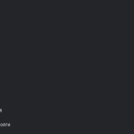
м
олги