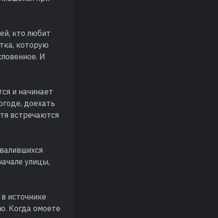
ей, кто любит
тка, которую
словенное. И
ся и начинает
огоде, доехать
отя встречаются
звалившихся
начале улицы,
 в источнике
ю. Когда омоете