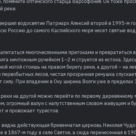
е, помяните оптинского старца Варсофония. Он тоже прос
й реки.
вершил водосвятие Патриарх Алексий второй в 1995-м год
всю Россию до самого Каспийского моря несет святые во
напитаться многочисленными притоками и превратиться в
олга ничтожным ручейком 1–2 м струится из истока. Здес
дной ногой стоишь на правом берегу реки, а другой – на л
 первобытных лесов, чистая прозрачная речушка спускает
 силу. При впадении в Оку ширина Волги уже в пределах
 реки на другой можно перейти по первому деревянному 
дом, огромный валун с напутственным словом живущим и 
ет и провожает туристов.
о видна действующая бревенчатая церковь Николая Чудо
 в 1867-м году в селе Святое, а сюда перенесенная в 190