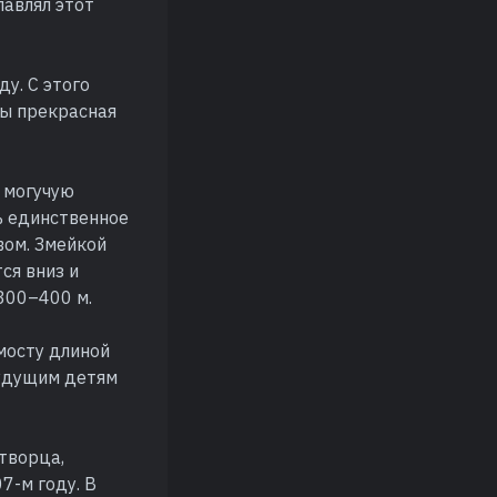
лавлял этот
у. С этого
ды прекрасная
 могучую
ь единственное
евом. Змейкой
ся вниз и
 300–400 м.
мосту длиной
будущим детям
творца,
7-м году. В