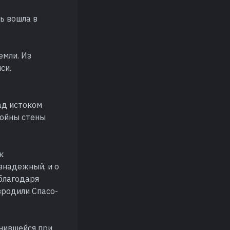
ь вошла в
емли. Из
си.
ад истоком
войны стены
к
езнадежный, и о
 благодаря
зродили Спасо-
нившейся при