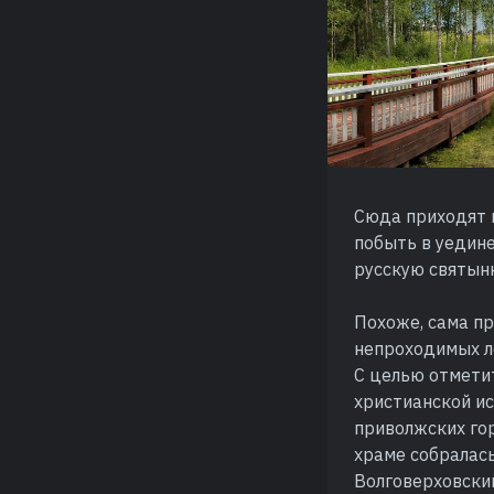
Сюда приходят 
побыть в уедин
русскую святыню
Похоже, сама пр
непроходимых ле
С целью отметит
христианской ис
приволжских гор
храме собралас
Волговерховски