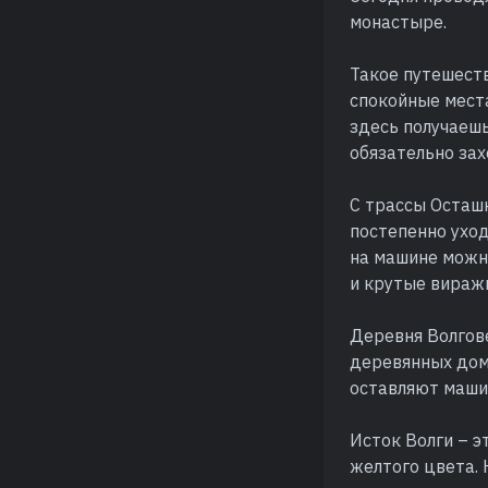
монастыре.
Такое путешеств
спокойные места
здесь получаешь
обязательно зах
С трассы Осташк
постепенно уход
на машине можно
и крутые виражи
Деревня Волгов
деревянных дом
оставляют машин
Исток Волги – э
желтого цвета.