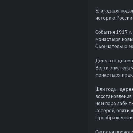
Благодаря подви
историю России
События 1917 г.
монастыря новым
Окончательно м
День ото дня мо
Волги опустела 
монастыря практ
Шли годы, дере
восстановления 
нем пора забыть
которой, опять
Преображенский
Сегодня провод