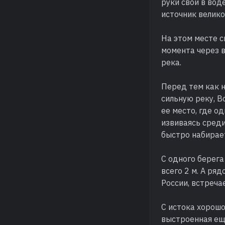
руки свои в вод
источник велико
На этом месте с
момента через 
река.
Перед тем как 
сильную реку, В
ее место, где о
извиваясь среди
быстро набирает
С одного берега
всего 2 м. А ря
России, встреча
С истока хорош
выстроенная еще