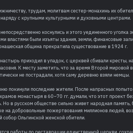
жничеству, трудам, молитвам сестер-монахинь их обител
 наряду с крупными культурными и духовными центрами.
 непосредственно коснулись и этого уединенного уголка з
и властями были изъяты здания, земли, финансовые запи
онашеская община прекратила существование в 1924 г.
настырь приходил в упадок, с церквей сбивали кресты, н
часовня. К месту заметить, что за время Второй мировой 
ически не пострадали, хотя саму деревню взяли немцы.
вню покинули последние жители. После напрасных попыто
храмов монастыря в 60–70 гг. думали, что этот проект б
. Но в русском обществе сильно живет народная память,
 же на добровольные пожертвования миллионов людей, во
 собор Ольгинской женской обители.
ятся работы по реставрации единственной церкви, сохра