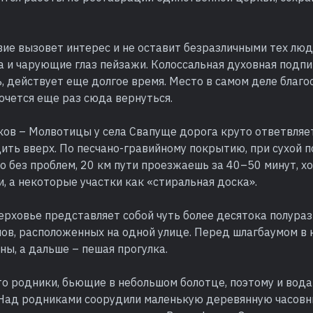
ие вызовет интерес и не оставит безразличными тех люд
 и чарующие глаз пейзажи. Колоссальная духовная подпи
, действует еще долгое время. Место в самом деле благо
очется еще раз сюда вернуться.
ов – Молвотицы у села Свапуще дорога круто ответвляет
ить вверх. По песчано-гравийному покрытию, при сухой п
 без проблем, 20 км пути проезжаешь за 40–50 минут, х
, а некоторые участки как «стиральная доска».
ерховье представляет собой чуть более десятока полура
ов, расположенных на одной улице. Перед шлагбаумом в 
ы, а дальше – пешая прогулка.
то родники, бьющие в небольшом болотце, поэтому и вода
 Над родниками соорудили маленькую деревянную часовн