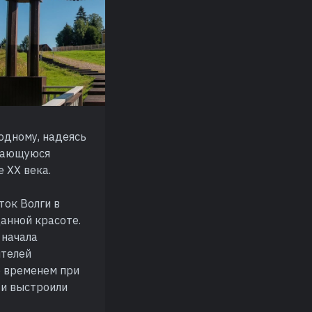
одному, надеясь
ждающуюся
 XX века.
ток Волги в
анной красоте.
 начала
ителей
о временем при
 и выстроили