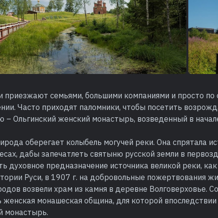
и приезжают семьями, большими компаниями и просто по 
ении. Часто приходят паломники, чтобы посетить возро
 – Ольгинский женский монастырь, возведенный в начале
ирода оберегает колыбель могучей реки. Она спрятала ис
сах, дабы запечатлеть святыню русской земли в первозд
ь духовное предназначение источника великой реки, как
тории Руси, в 1907 г. на добровольные пожертвования ж
одов возвели храм из камня в деревне Волговерховье. С
ь женская монашеская община, для которой впоследствии
й монастырь.