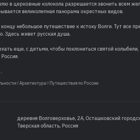
елю в церковные колокола разрешается звонить всем же
рывается великолепная панорама окрестных видов.
 концу небольшое путешествие к истоку Волги. Тут все пре
. Здесь живет русская душа.
хать еще, с детьми, чтобы поклониться святой колыбели,
 Россия.
…
льности
Архитектура
Путешествия по России
деревня Волговерховье, 2А, Осташковский городск
Тверская область, Россия