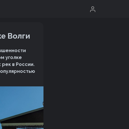
ке Волги
вышенности
ом уголке
рек в России.
 популярностью