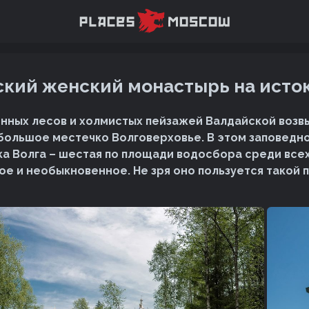
кий женский монастырь на исто
нных лесов и холмистых пейзажей Валдайской воз
большое местечко Волговерховье. В этом заповедн
а Волга – шестая по площади водосбора среди всех 
ое и необыкновенное. Не зря оно пользуется такой