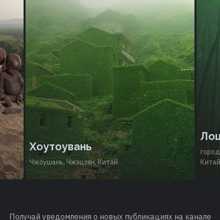
Д
а
Лощина черного бамбука
К
городской округ Лэшань, провинция Сычуань,
гео
Китай
вел
Получай уведомления о новых публикациях на канале