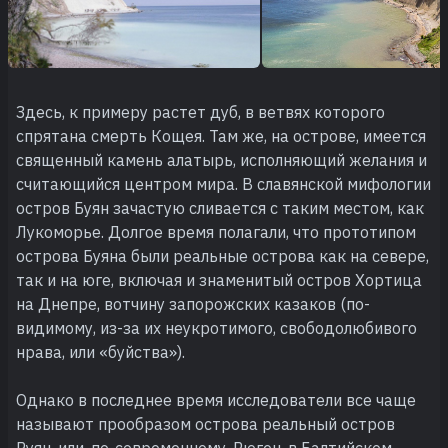
Здесь, к примеру растет дуб, в ветвях которого
спрятана смерть Кощея. Там же, на острове, имеется
священный камень алатырь, исполняющий желания и
считающийся центром мира. В славянской мифологии
остров Буян зачастую сливается с таким местом, как
Лукоморье. Долгое время полагали, что прототипом
острова Буяна были реальные острова как на севере,
так и на юге, включая и знаменитый остров Хортица
на Днепре, вотчину запорожских казаков (по-
видимому, из-за их неукротимого, свободолюбивого
нрава, или «буйства»).
Однако в последнее время исследователи все чаще
называют прообразом острова реальный остров
Руян, или, по-современному, Рюген, в Балтийском