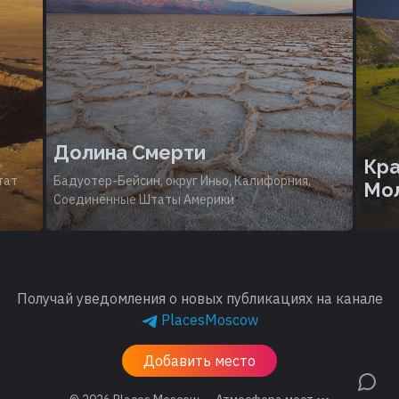
Долина Смерти
Кра
тат
Бадуотер-Бейсин, округ Иньо, Калифорния,
Мо
Соединённые Штаты Америки
Получай уведомления о новых публикациях на канале
PlacesMoscow
Добавить место