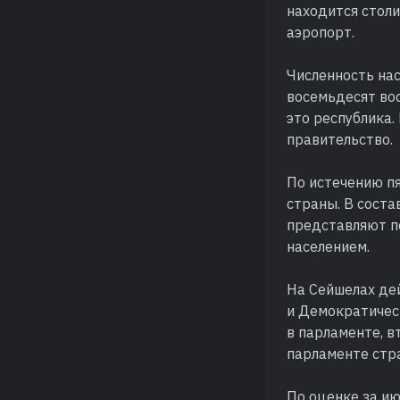
находится стол
аэропорт.
Численность на
восемьдесят во
это республика.
правительство.
По истечению п
страны. В сост
представляют п
населением.
На Сейшелах де
и Демократичес
в парламенте, в
парламенте стр
По оценке за и