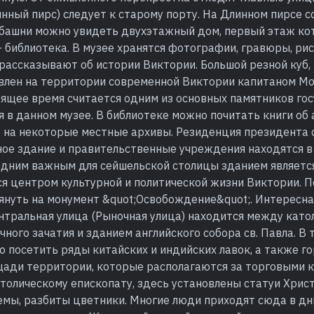
инный пирс) следует к старому порту. На Длинном пирсе 
 башни можно увидеть двухэтажный дом, первый этаж ко
 - библиотека. В музее хранятся фотографии, гравюры, ри
рассказывают об истории Виктории. Большой резной куб,
овлен на территории современной Виктории капитаном М
ящее время считается одним из основных памятников гос
 в данном музее. В библиотеке можно почитать книги об 
ь на некоторые местные архивы. Резиденция президента 
ое здание и правительственные учреждения находятся в
одним важным для сейшельской столицы зданием являетс
я центром культурной и политической жизни Виктории. П
януть на монумент &quot;Освобождение&quot;. Интересна
ентральная улица (Рыночная улица) находится между като
ного зачатия и зданием английского собора св. Павла. В
 посетить ряды китайских и индийских лавок, а также г
щади территории, которые располагаются за торговыми 
толическому епископату, здесь установлены статуи Хрис
емы, разбиты цветники. Многие люди приходят сюда в дн