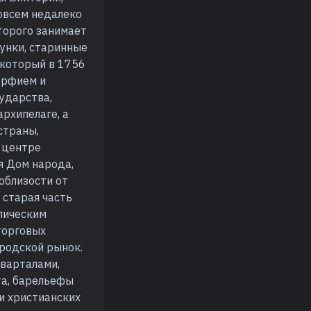
совсем недалеко
торого занимает
сунки, старинные
 который в 1756
орфием и
ударства,
архипелаге, а
страны,
 центре
я Дом народа,
облизости от
 старая часть
лическим
 торговых
ородской рынок.
кварталами,
та, барельефы
и христианских