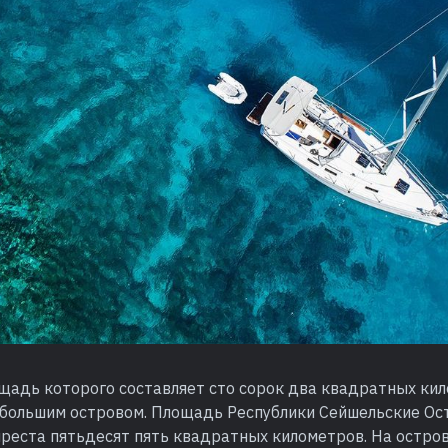
щадь которого составляет сто сорок два квадратных кил
 большим островом. Площадь Республики Сейшельские Ос
ыреста пятьдесят пять квадратных километров. На остро