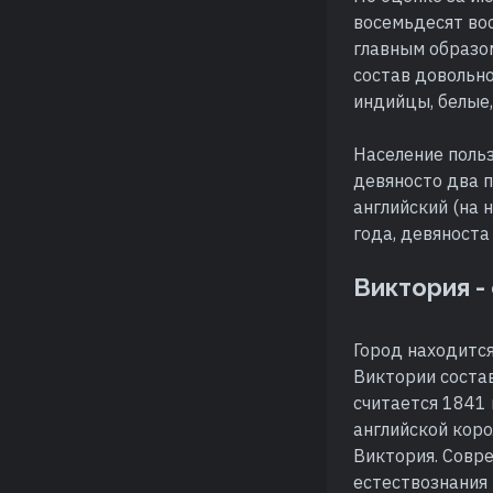
восемьдесят вос
главным образо
состав довольн
индийцы, белые,
Население поль
девяносто два п
английский (на 
года, девяноста
Виктория -
Город находится
Виктории состав
считается 1841 
английской коро
Виктория. Совре
естествознания 