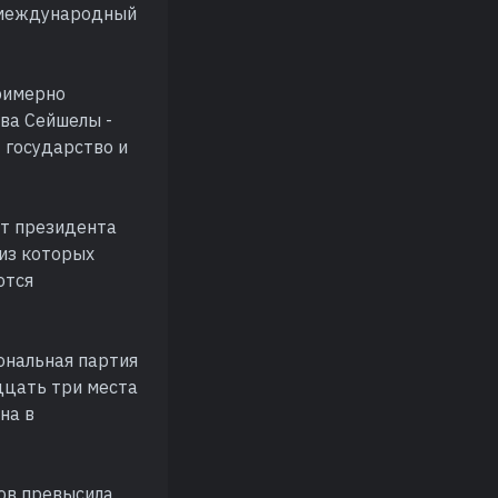
я международный
примерно
ва Сейшелы -
т государство и
ст президента
 из которых
ются
ональная партия
дцать три места
на в
вов превысила