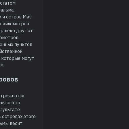
богатом
пальма.
 и остров Маэ.
х километров.
далеко друг от
лометров.
ленных пунктов
яйственной
, которые могут
м.
тровов
стречаются
 высокого
езультате
 островах этого
льмы весит