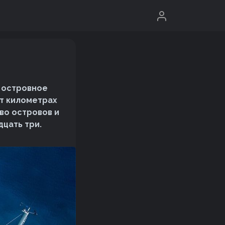
 островное
от километрах
во островов и
дцать три.