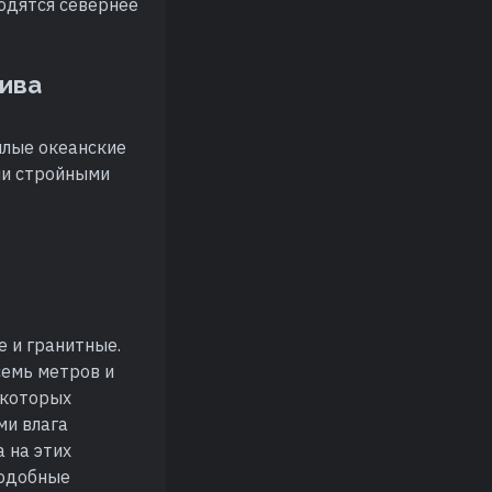
одятся севернее
сива
плые океанские
ми стройными
е и гранитные.
семь метров и
 которых
ми влага
 на этих
Подобные