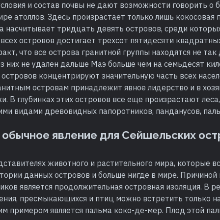
словия и состав почвы не дают возможности говорить о 
ре атоллов. Здесь произрастает только лишь кокосовая 
а насчитывает тридцать девять островов, среди которых
всех островов достигает трехсот пятидесяти квадратны
акт, что все острова гранитной группы находятся не так 
из них не удален дальше Маэ больше чем на семьдесят ки
 островов концентрируют значительную часть всех насе
ранитным островам принадлежит явное лидерство и в хоз
и. В глубинках этих островов все еще произрастают леса
ими видами древовидных папоротников, панданусов, паль
 обычное явление для Сейшельских ос
едставителях животного и растительного мира, которые в
тории данных островов и больше нигде в мире. Причиной
иков является продолжительная островная изоляция. В р
ения, пресмыкающихся и птиц можно встретить только на
им примером является пальма коко-де-мер. Плод этой па