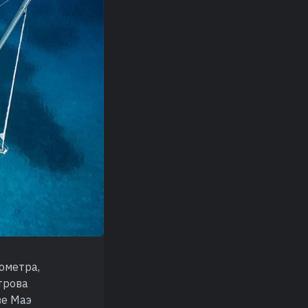
ометра,
трова
ве Маэ