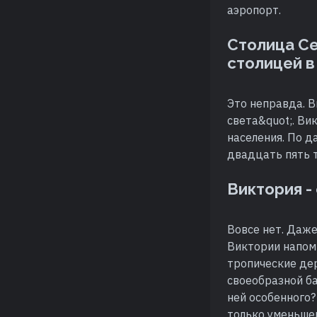
аэропорт.
Столица Се
столицей в
Это неправда. 
света&quot;. Ви
населения. По д
двадцать пять т
Виктория -
Вовсе нет. Даж
Виктории напом
тропические де
своеобразной ба
ней особенного?
только уменьше