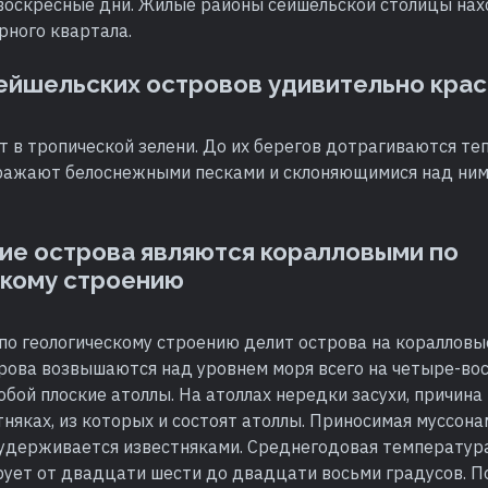
 воскресные дни. Жилые районы сейшельской столицы нах
рного квартала.
ейшельских островов удивительно кра
 в тропической зелени. До их берегов дотрагиваются те
ражают белоснежными песками и склоняющимися над ни
ие острова являются коралловыми по
скому строению
по геологическому строению делит острова на коралловы
рова возвышаются над уровнем моря всего на четыре-во
бой плоские атоллы. На атоллах нередки засухи, причина
тняках, из которых и состоят атоллы. Приносимая муссона
 удерживается известняками. Среднегодовая температура
рует от двадцати шести до двадцати восьми градусов. 