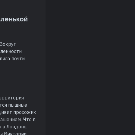
аленькой
;Вокруг
сленности
вила почти
территория
ются пышные
дивит прохожих
рашением. Что в
 в Лондоне,
ы Виктории,