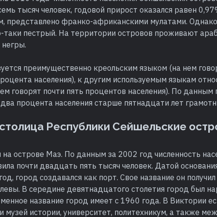
емь тысяч человек, годовой прирост оказался равен 0,97
м, представлено франко-африканскими мулатами. Однако
о-таки пестрый. На территории островов проживают араб
 негры.
зуется преимущественно креольским языком (на нем гово
роцента населения), к другим используемым языкам отно
нем говорят почти пять процентов населения). По данным
 два процента населения старше пятнадцати лет грамотн
 столица Республики Сейшельские остр
 на острове Маэ. По данным за 2002 год численность нас
ила почти двадцать пять тысяч человек. Датой основани
год, город создавался как порт. Свое название он получил
левы. В середине девятнадцатого столетия город был на
менное название город имеет с 1960 года. В Виктории ес
и музей истории, университет, политехникум, а также м