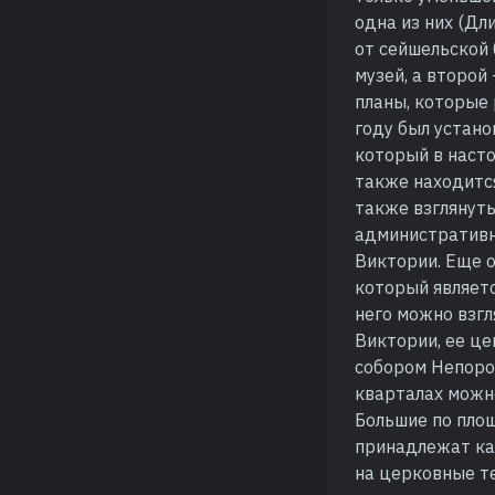
одна из них (Дл
от сейшельской
музей, а второй
планы, которые 
году был устан
который в насто
также находится
также взглянут
административн
Виктории. Еще 
который являетс
него можно взгл
Виктории, ее ц
собором Непороч
кварталах можно
Большие по пло
принадлежат ка
на церковные т