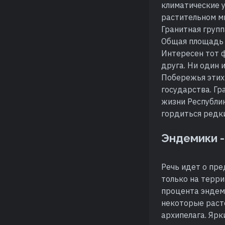
климатические у
растительном ми
Гранитная групп
Общая площадь 
Интересен тот ф
друга. Ни один 
Побережья этих
государства. Г
жизни Республик
гордиться редк
Эндемики -
Речь идет о пр
только на терри
процента эндем
некоторые раст
архипелага. Ярк