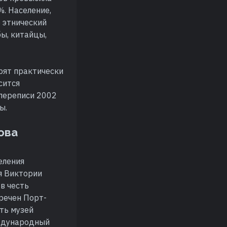
%. Население,
 этнический
ы, китайцы,
рят практически
сится
 переписи 2002
ы.
ова
еления
я Виктории
 в честь
речен Порт-
ть музей
еждународный