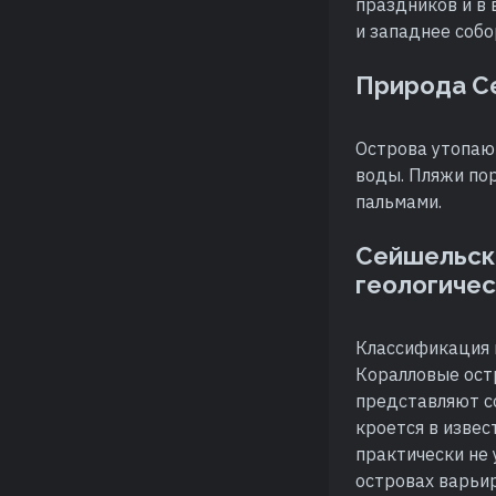
праздников и в
и западнее собо
Природа С
Острова утопают
воды. Пляжи по
пальмами.
Сейшельск
геологиче
Классификация 
Коралловые ост
представляют со
кроется в извес
практически не
островах варьи