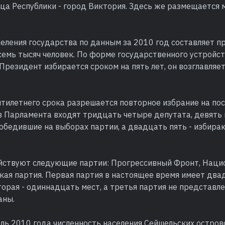
ица Республики - город Виктория. Здесь же размещаетс
селения государства по данным за 2010 год составляет 
семь тысяч человек. По форме государственного устройст
 Президент избирается сроком на пять лет, он возглавляе
ятилетнего срока разрешается повторное избрание на по
ав Парламента входят тридцать четыре депутата, девять
обедившие на выборах партии, а двадцать пять - избира
йствуют следующие партии: Прогрессивный Фронт, Наци
кая партия. Первая партия в настоящее время имеет два
торая - одиннадцать мест, а третья партия не представле
аны.
юль 2010 года численность населения Сейшельских остро