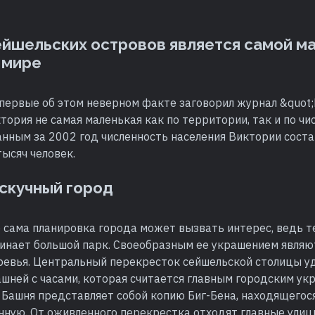
йшельских островов является самой м
 мире
Впервые об этом неверном факте заговорил журнал &quot
ктория не самая маленькая как по территории, так и по чи
анным за 2002 год численность населения Виктории соста
ысяч человек.
 скучный город
е сама планировка города может вызвать интерес, ведь 
инает большой парк. Своеобразным ее украшением явля
ревья. Центральный перекресток сейшельской столицы у
шней с часами, которая считается главным городским ук
 Башня представляет собой копию Биг-Бена, находящегося
нную. От оживленного перекрестка отходят главные улиц